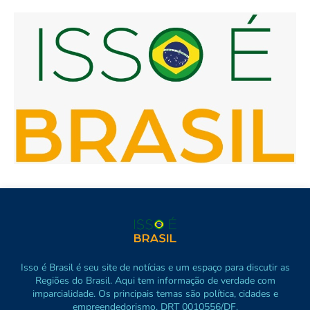
Isso é Brasil é seu site de notícias e um espaço para discutir as
Regiões do Brasil. Aqui tem informação de verdade com
imparcialidade. Os principais temas são política, cidades e
empreendedorismo. DRT 0010556/DF.