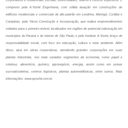
composto pela A.Yoshii Engenharia, com sólida atuação em construções de
edifícios residenciais e comerciais de alto padrão em Londrina, Maringá, Curitiba e
Campinas; pela Yticon Construção e Incorporação, que realiza empreendimentos
voltados para o primeiro imóvel, localizados em regiões de potencial valorização em
municípios do Paraná e do interior de São Paulo; e pelo Instituto A.Yoshii, braço de
responsabilidade social, com foco em educação, cultura e meio ambiente. Além
disso, atua em obras corporativas, atendendo grandes corporações em suas
plantas industriais, nos mais variados segmentos da economia, como papel e
celulose, alimentício, químico, agronegócio, energia, assim como em usinas
sucroalcooleiras, centros logísticos, plantas automobilísticas, entre outros. Mais
informações: www.ayoshii.com.br.