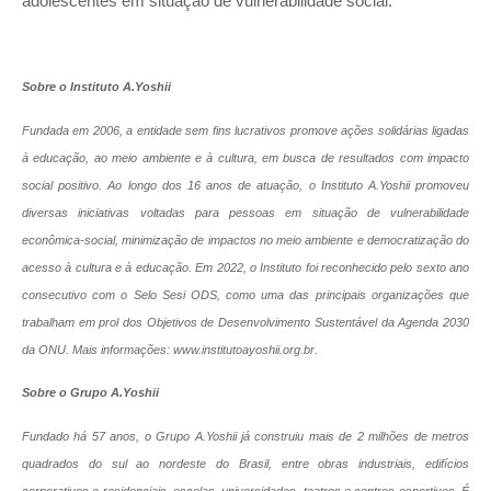
adolescentes em situação de vulnerabilidade social.
Sobre o Instituto A.Yoshii
Fundada em 2006, a entidade sem fins lucrativos promove ações solidárias ligadas
à educação, ao meio ambiente e à cultura, em busca de resultados com impacto
social positivo. Ao longo dos 16 anos de atuação, o Instituto A.Yoshii promoveu
diversas iniciativas voltadas para pessoas em situação de vulnerabilidade
econômica-social, minimização de impactos no meio ambiente e democratização do
acesso à cultura e à educação. Em 2022, o Instituto foi reconhecido pelo sexto ano
consecutivo com o Selo Sesi ODS, como uma das principais organizações que
trabalham em prol dos Objetivos de Desenvolvimento Sustentável da Agenda 2030
da ONU. Mais informações: www.institutoayoshii.org.br.
Sobre o Grupo A.Yoshii
Fundado há 57 anos, o Grupo A.Yoshii já construiu mais de 2 milhões de metros
quadrados do sul ao nordeste do Brasil, entre obras industriais, edifícios
corporativos e residenciais, escolas, universidades, teatros e centros esportivos. É