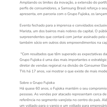
Ampliando os limites da inovação, a extensão do portf
perfis de consumidores, a Samsung Brasil reforça o s
apresenta, em parceria com o Grupo Fujioka, os lan
Evento fechado para a imprensa e convidados exclusivos
Marista, um dos bairros mais nobres da capital. O púb
surpreendentes que contará com jantar assinado pelo c
também sócio em outros dois empreendimentos na capi
"Com resultados que têm superado as expectativas da n
Grupo Fujioka é uma das mais importantes e estratégic
diretor de vendas regional na divisão de Consumer El
TVs há 17 anos, vai mostrar o que existe de mais mode
Sobre o Grupo Fujioka
Há quase 60 anos, o Fujioka mantém o seu compromisso
pessoas. As vendas por atacado representam cerca 
referência no segmento varejista no centro do país. Al
um voltado para o varejo e um voltado para empresár