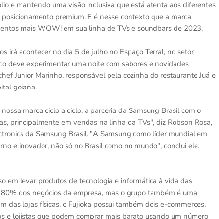
ólio e mantendo uma visão inclusiva que está atenta aos diferentes
eu posicionamento premium. E é nesse contexto que a marca
çamentos mais WOW! em sua linha de TVs e soundbars de 2023.
 irá acontecer no dia 5 de julho no Espaço Terral, no setor
lico deve experimentar uma noite com sabores e novidades
hef Junior Marinho, responsável pela cozinha do restaurante Juá e
tal goiana.
ossa marca ciclo a ciclo, a parceria da Samsung Brasil com o
as, principalmente em vendas na linha da TVs", diz Robson Rosa,
ectronics da Samsung Brasil. "A Samsung como líder mundial em
rno e inovador, não só no Brasil como no mundo", conclui ele.
 em levar produtos de tecnologia e informática à vida das
de 80% dos negócios da empresa, mas o grupo também é uma
ém das lojas físicas, o Fujioka possui também dois e-commerces,
ios e lojistas que podem comprar mais barato usando um número