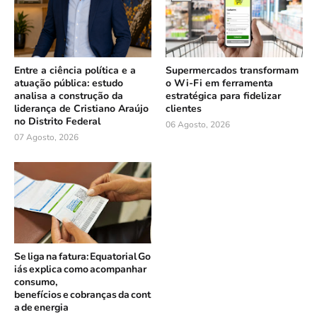
Entre a ciência política e a
Supermercados transformam
atuação pública: estudo
o Wi-Fi em ferramenta
analisa a construção da
estratégica para fidelizar
liderança de Cristiano Araújo
clientes
no Distrito Federal
06 Agosto, 2026
07 Agosto, 2026
Se liga na fatura: Equatorial Go
iás explica como acompanhar
consumo,
benefícios e cobranças da cont
a de energia