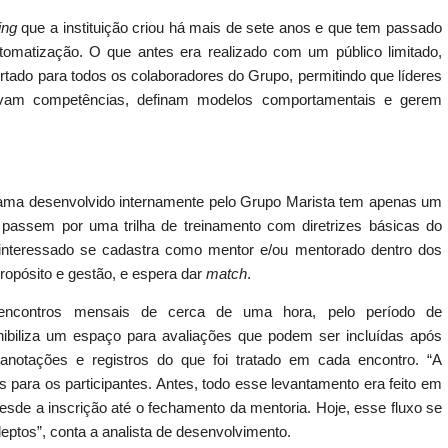
ing
que a instituição criou há mais de sete anos e que tem passado
tomatização. O que antes era realizado com um público limitado,
ertado para todos os colaboradores do Grupo, permitindo que líderes
volvam competências, definam modelos comportamentais e gerem
.
ama desenvolvido internamente pelo Grupo Marista tem apenas um
es passem por uma trilha de treinamento com diretrizes básicas do
r interessado se cadastra como
mentor
e/ou mentorado dentro dos
ropósito e gestão, e espera dar
match
.
 encontros mensais de cerca de uma hora, pelo período de
ibiliza um espaço para avaliações que podem ser incluídas após
notações e registros do que foi tratado em cada encontro. “A
os para os participantes. Antes, todo esse levantamento era feito em
esde a inscrição até o fechamento da mentoria. Hoje, esse fluxo se
eptos”, conta a analista de desenvolvimento.