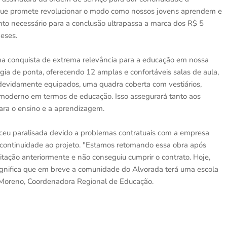
 que promete revolucionar o modo como nossos jovens aprendem e
to necessário para a conclusão ultrapassa a marca dos R$ 5
meses.
ma conquista de extrema relevância para a educação em nossa
ogia de ponta, oferecendo 12 amplas e confortáveis salas de aula,
s devidamente equipados, uma quadra coberta com vestiários,
s moderno em termos de educação. Isso assegurará tanto aos
ara o ensino e a aprendizagem.
ceu paralisada devido a problemas contratuais com a empresa
r continuidade ao projeto. "Estamos retomando essa obra após
itação anteriormente e não conseguiu cumprir o contrato. Hoje,
significa que em breve a comunidade do Alvorada terá uma escola
a Moreno, Coordenadora Regional de Educação.