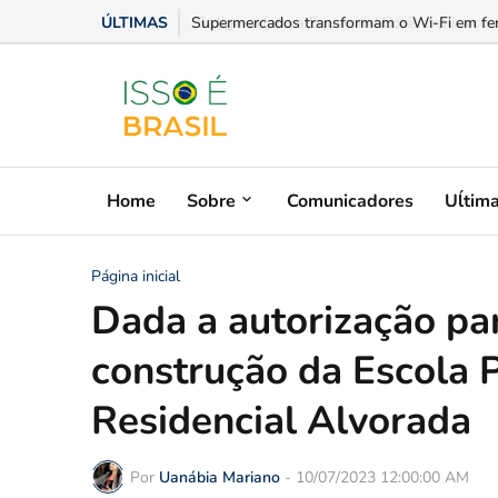
ÚLTIMAS
Se liga na fatura: Equatorial Goiás explica c
Home
Sobre
Comunicadores
Uĺtim
Página inicial
Dada a autorização pa
construção da Escola 
Residencial Alvorada
Por
Uanábia Mariano
-
10/07/2023 12:00:00 AM