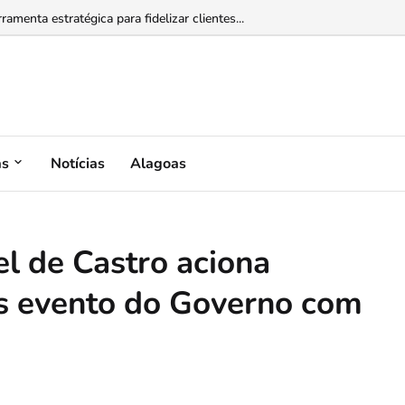
omo acompanhar consumo, benefícios e cobranças da conta de energia...
menta estratégica para fidelizar clientes...
as
Notícias
Alagoas
l de Castro aciona
ós evento do Governo com