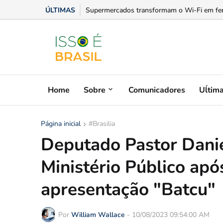
ÚLTIMAS
Se liga na fatura: Equatorial Goiás explica c
Supermercados transformam o Wi-Fi em ferra
Home
Sobre
Comunicadores
Uĺtim
Página inicial
#Brasilia
Deputado Pastor Danie
Ministério Público ap
apresentação "Batcu"
Por
William Wallace
-
10/08/2023 09:54:00 AM