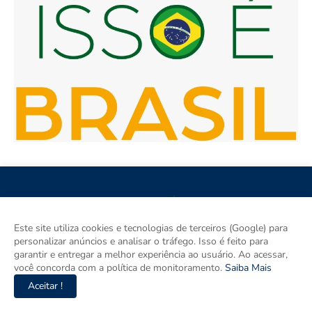
Este site utiliza cookies e tecnologias de terceiros (Google) para
personalizar anúncios e analisar o tráfego. Isso é feito para
Isso é Brasil é seu site de notícias e um espaço para discutir as
garantir e entregar a melhor experiência ao usuário. Ao acessar,
Regiões do Brasil. Aqui tem informação de verdade com
você concorda com a política de monitoramento.
Saiba Mais
imparcialidade. Os principais temas são política, cidades e
empreendedorismo. DRT 0010556/DF.
Aceitar !