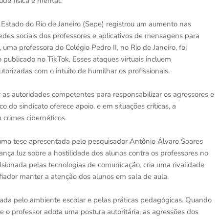
de física e mental.
 Estado do Rio de Janeiro (Sepe) registrou um aumento nas
redes sociais dos professores e aplicativos de mensagens para
uma professora do Colégio Pedro II, no Rio de Janeiro, foi
 publicado no TikTok. Esses ataques virtuais incluem
torizadas com o intuito de humilhar os profissionais.
r as autoridades competentes para responsabilizar os agressores e
o do sindicato oferece apoio, e em situações críticas, a
crimes cibernéticos.
uma tese apresentada pelo pesquisador Antônio Álvaro Soares
lança luz sobre a hostilidade dos alunos contra os professores no
lsionada pelas tecnologias de comunicação, cria uma rivalidade
afiador manter a atenção dos alunos em sala de aula.
ciada pelo ambiente escolar e pelas práticas pedagógicas. Quando
 e o professor adota uma postura autoritária, as agressões dos