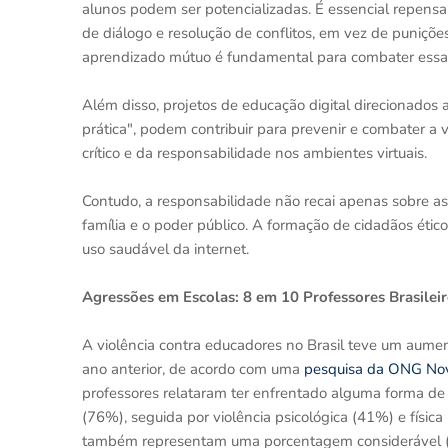
alunos podem ser potencializadas. É essencial repens
de diálogo e resolução de conflitos, em vez de puniçõ
aprendizado mútuo é fundamental para combater essas a
Além disso, projetos de educação digital direcionados
prática", podem contribuir para prevenir e combater a
crítico e da responsabilidade nos ambientes virtuais.
Contudo, a responsabilidade não recai apenas sobre as 
família e o poder público. A formação de cidadãos éti
uso saudável da internet.
Agressões em Escolas: 8 em 10 Professores Brasilei
A violência contra educadores no Brasil teve um aum
ano anterior, de acordo com uma
pesquisa da ONG Nov
professores relataram ter enfrentado alguma forma de 
(76%), seguida por violência psicológica (41%) e físic
também representam uma porcentagem considerável (3