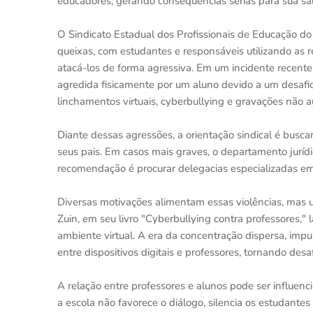
educadores, gerando consequências sérias para sua saú
O Sindicato Estadual dos Profissionais de Educação do
queixas, com estudantes e responsáveis utilizando as 
atacá-los de forma agressiva. Em um incidente recente, 
agredida fisicamente por um aluno devido a um desafio
linchamentos virtuais, cyberbullying e gravações não au
Diante dessas agressões, a orientação sindical é busca
seus pais. Em casos mais graves, o departamento jurídic
recomendação é procurar delegacias especializadas em 
Diversas motivações alimentam essas violências, mas 
Zuin, em seu livro "Cyberbullying contra professores," 
ambiente virtual. A era da concentração dispersa, impu
entre dispositivos digitais e professores, tornando des
A relação entre professores e alunos pode ser influen
a escola não favorece o diálogo, silencia os estudantes