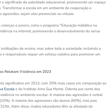
ar o significado da autoridade educacional, promovendo um espaço
es. Transformar a escola em um ambiente de cooperação e
gressões, sejam elas presenciais ou virtuais.
 a crianças e jovens, como o programa "Educação midiática na
 violência na internet, promovendo o desenvolvimento do senso
instituições de ensino, mas sobre toda a sociedade, incluindo a
cos e responsáveis requer um esforço coletivo para promover um
ros Relatam Violência em 2023
ento significativo em 2023, com 20% mais casos em comparação ao
a Escola
e do Instituto Ame Sua Mente. Oitenta por cento dos
violência no ambiente escolar. A maioria das agressões é verbal
a (10%). A maioria dos agressores são alunos (60%), mas pais
1%). Além disso, muitos educadores têm se afastado do