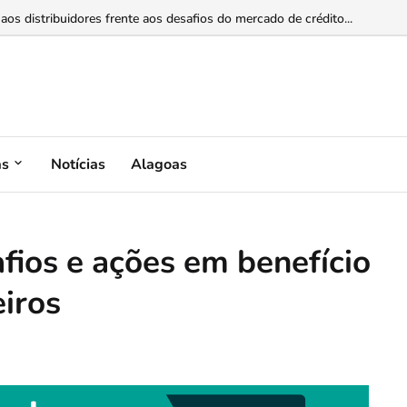
iona liderança, IA e estratégia no centro das transformações do setor
as
Notícias
Alagoas
fios e ações em benefício
eiros