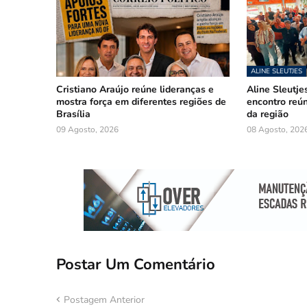
ALINE SLEUTJES
Cristiano Araújo reúne lideranças e
Aline Sleutje
mostra força em diferentes regiões de
encontro reú
Brasília
da região
09 Agosto, 2026
08 Agosto, 202
Postar Um Comentário
Postagem Anterior