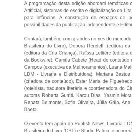
A programação desta edição abordará temáticas co
Artificial, sistemas de escrita e digitalização da Lit
para Infâncias; A construção de espaços de po
possibilidades da publicação independente e Editor
Contará, também, com grandes nomes do mercado ed
Brasileira do Livro), Debora Rendelli (editora da
(editora da Cria Criança), Raïssa Lettiére (editora
da Bookwire), Camila Cabete (Head de conteúdo na
Campos (executiva da Melhoramentos), Luana Mald
LDM - Livraria e Distribuidora), Mariana Bastos
(criadora de conteúdo), Ester Maria de Figueired
(roteirista, tradutora literária e coordenadora d
autoras Roberta Gurriti, Karou Dias, Yasmin Mora
Renata Belmonte, Sofia Oliveira, Júlia Grilo, An
Baeta.
O evento tem apoio do Publish News, Livraria LDM
Brasileira do Livro (CBL) e Studio Palma, e ocorre