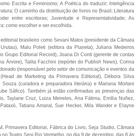
mo Escrita e Feminismo; A Poética do traduzir; Inteligência
eratura; O caminho da distribuição de livros no Brasil; Literatura
der entre escritoras; Juventude e Representatividade; As
a: como escolher e ser escolhida.
itorial brasileiro como Sevani Matos (presidente da Câmara
 Urutau), Malu Poleti (editora da Planeta), Juliana Medeiros
 do Grupo Editorial Record), Joana Di Conti (gerente de contas
 Árvore), Talita Facchini (repórter do Publish News), Corina
onado (responsável pelo setor de comunicação e eventos da
 (Head de Marketing da Primavera Editorial), Débora Silva
o Souza (curadora e preparadora literária) e Mariana Mortani
o Clube Sáfico). Também já estão confirmadas as presenças das
is, Taylane Cruz, Luiza Meireles, Ana Fátima, Emília Nuñez,
e Pataxó, Tatiana Amaral, Sue Hecker, Mila Wander e Elayne
, Primavera Editorial, Fábrica do Livro, Seja Studio, Câmara
rá no Teatro Sesi Rio Vermelho, no dia 9 de dezembro, das 8 às