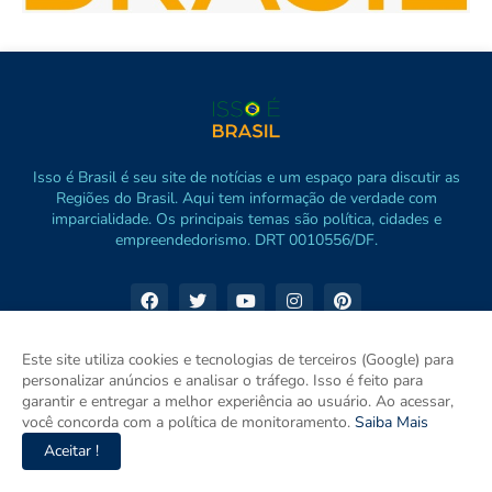
Isso é Brasil é seu site de notícias e um espaço para discutir as
Regiões do Brasil. Aqui tem informação de verdade com
imparcialidade. Os principais temas são política, cidades e
empreendedorismo. DRT 0010556/DF.
Este site utiliza cookies e tecnologias de terceiros (Google) para
personalizar anúncios e analisar o tráfego. Isso é feito para
garantir e entregar a melhor experiência ao usuário. Ao acessar,
você concorda com a política de monitoramento.
Saiba Mais
Aceitar !