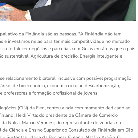
al ativo da Finlândia são as pessoas. "A Finlândia não tem
oas e investimos nelas para ter mais competitividade no mercado
usca fortalecer negócios e parcerias com Goiás em áreas que o país
 sustentável, Agricultura de precisão, Energia inteligente e
esse relacionamento bilateral, inclusive com possível programação
 áreas de bioeconomia, economia circular, descarbonização,
 professores e formação profissional de jovens.
 Negócios (CIN) da Fieg, contou ainda com momento dedicado ao
Finland, Heidi Virta; do presidente da Câmara de Comércio
s da Nokia, Marcio Veronesi; do representante de vendas na
ul de Ciência e Ensino Superior do Consulado da Finlândia em São
a e Sustentabilidade da Business Finland, Natália Araújo. O