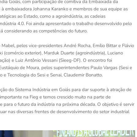
ndia Goiás, com participação de comitiva da Embaixada da
das à embaixadora Johanna Karanko e membros de sua equipe as
tégicas ao Estado, como a agroindústria, as cadeias
ndústria 4.0. Foi ainda apresentado o trabalho desenvolvido pelo
 já considerando as competências do futuro.
 Mabel, pelos vice-presidentes André Rocha, Emílio Bittar e Flávio
ki (comércio exterior), Marduk Duarte (agroindústria), Luciano
ção) e Luiz Antônio Vessani (Sieeg-DF). O encontro foi
Eustáquio de Moura, pelos superintendentes Paulo Vargas (Sesi e
o e Tecnologia do Sesi e Senai, Claudemir Bonatto.
ão do Sistema Indústria em Goiás para dar suporte à atração de
importante na Fieg e temos crescido muito na parte de
e para o futuro da indústria na próxima década. O objetivo é servir
uar nas diversas frentes de desenvolvimento do setor industrial