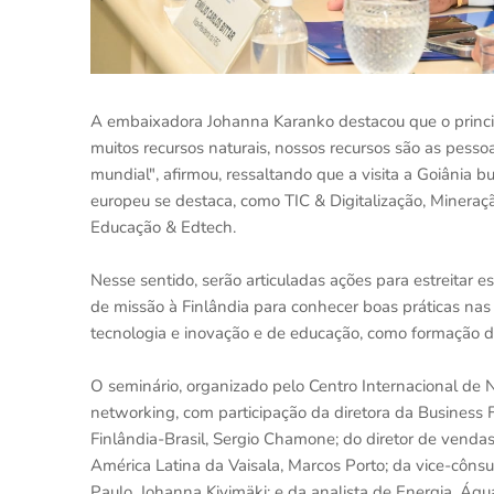
A embaixadora Johanna Karanko destacou que o princip
muitos recursos naturais, nossos recursos são as pess
mundial", afirmou, ressaltando que a visita a Goiânia b
europeu se destaca, como TIC & Digitalização, Mineração
Educação & Edtech.
Nesse sentido, serão articuladas ações para estreitar 
de missão à Finlândia para conhecer boas práticas nas
tecnologia e inovação e de educação, como formação de
O seminário, organizado pelo Centro Internacional de
networking, com participação da diretora da Business 
Finlândia-Brasil, Sergio Chamone; do diretor de venda
América Latina da Vaisala, Marcos Porto; da vice-côns
Paulo, Johanna Kivimäki; e da analista de Energia, Águ