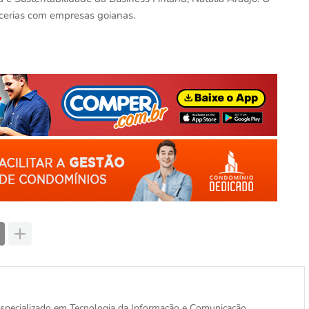
arcerias com empresas goianas.
, especializado em Tecnologia da Informação e Comunicação.