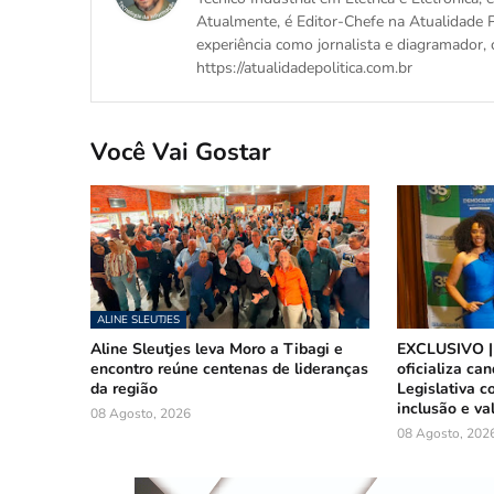
Atualmente, é Editor-Chefe na Atualidade P
experiência como jornalista e diagramador, 
https://atualidadepolitica.com.br
Você Vai Gostar
ALINE SLEUTJES
Aline Sleutjes leva Moro a Tibagi e
EXCLUSIVO |
encontro reúne centenas de lideranças
oficializa ca
da região
Legislativa 
inclusão e va
08 Agosto, 2026
08 Agosto, 202