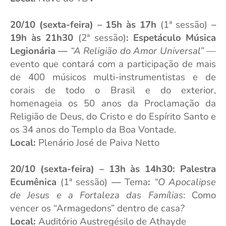
20/10 (sexta-feira) – 15h às 17h
(1ª sessão)
–
19h às 21h30
(2ª sessão)
: Espetáculo Música
Legionária
—
“A Religião do Amor Universal” —
evento que
contará com
a participação de mais
de 400 músicos multi-instrumentistas e de
corais de todo o Brasil e do exterior,
homenageia o
s 50 anos da Proclamação da
Religião de Deus, do Cristo e do Espírito Santo e
os 34 anos do Templo da Boa Vontade.
Local:
Plenário José de Paiva Netto
20/10 (sexta-feira) – 13h às 14h30: Palestra
Ecumênica
(1ª sessão)
—
Tema
:
“O Apocalipse
de Jesus e a Fortaleza das Famílias
: Como
vencer os “Armagedons” dentro de casa
?
Local:
Auditório Austregésilo de Athayde