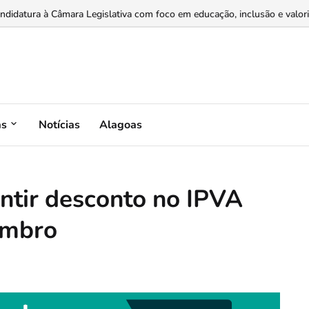
dores e varejistas por meio de recebíveis de cartão...
as
Notícias
Alagoas
antir desconto no IPVA
embro