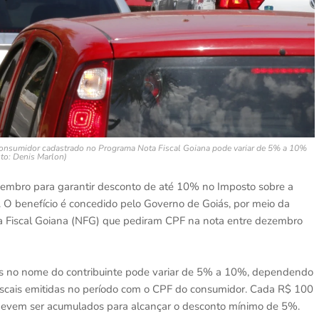
consumidor cadastrado no Programa Nota Fiscal Goiana pode variar de 5% a 10%
to: Denis Marlon)
embro para garantir desconto de até 10% no Imposto sobre a
O benefício é concedido pelo Governo de Goiás, por meio da
ta Fiscal Goiana (NFG) que pediram CPF na nota entre dezembro
dos no nome do contribuinte pode variar de 5% a 10%, dependendo
fiscais emitidas no período com o CPF do consumidor. Cada R$ 100
 devem ser acumulados para alcançar o desconto mínimo de 5%.