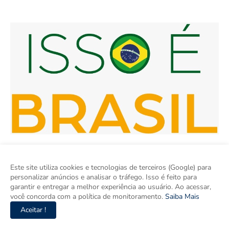
Este site utiliza cookies e tecnologias de terceiros (Google) para
personalizar anúncios e analisar o tráfego. Isso é feito para
garantir e entregar a melhor experiência ao usuário. Ao acessar,
você concorda com a política de monitoramento.
Saiba Mais
Aceitar !
Isso é Brasil é seu site de notícias e um espaço para discutir as
Regiões do Brasil. Aqui tem informação de verdade com