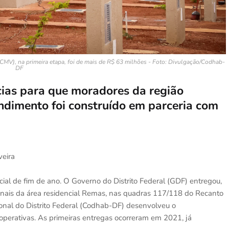
MV), na primeira etapa, foi de mais de R$ 63 milhões - Foto: Divulgação/Codhab-
DF
ias para que moradores da região
ndimento foi construído em parceria com
veira
al de fim de ano. O Governo do Distrito Federal (GDF) entregou,
onais da área residencial Remas, nas quadras 117/118 do Recanto
al do Distrito Federal (Codhab-DF) desenvolveu o
perativas. As primeiras entregas ocorreram em 2021, já