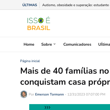
ÚLTIMAS
Carmak cresce com locação de máquinas e red
Home
Sobre
Comunicadores
Uĺtim
Página inicial
Mais de 40 famílias n
conquistam casa própr
Por
Emerson Tormann
-
12/31/2023 07:07:00 PM