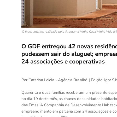
O investimento, realizado pelo Programa Minha Casa Minha Vida (MC
O GDF entregou 42 novas residênc
pudessem sair do aluguel; empree
24 associações e cooperativas
Por Catarina Loiola - Agência Brasília* | Edição: Igor Sil
Quarenta e duas famílias receberam um presente especi
no dia 19 deste mês, as chaves das unidades habitaci
das Emas. A Companhia de Desenvolvimento Habitacion
empreendimento em parceria com 24 associações e coo