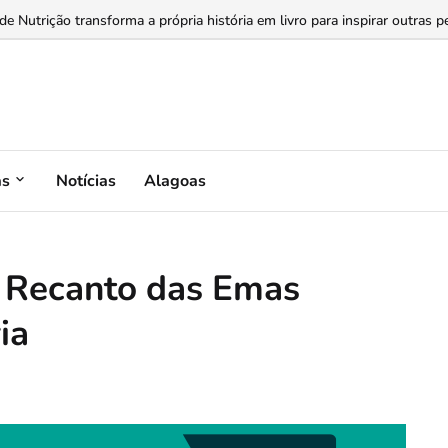
esenha o conceito de investimento na indústria brasileira...
as
Notícias
Alagoas
o Recanto das Emas
ia