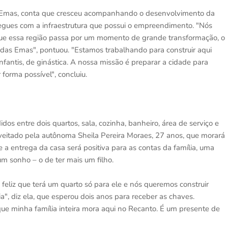
s Emas, conta que cresceu acompanhando o desenvolvimento da
regues com a infraestrutura que possui o empreendimento. "Nós
que essa região passa por um momento de grande transformação, o
das Emas", pontuou. "Estamos trabalhando para construir aqui
fantis, de ginástica. A nossa missão é preparar a cidade para
forma possível", concluiu.
os entre dois quartos, sala, cozinha, banheiro, área de serviço e
itado pela autônoma Sheila Pereira Moraes, 27 anos, que morará
e a entrega da casa será positiva para as contas da família, uma
um sonho – o de ter mais um filho.
feliz que terá um quarto só para ele e nós queremos construir
", diz ela, que esperou dois anos para receber as chaves.
ue minha família inteira mora aqui no Recanto. É um presente de