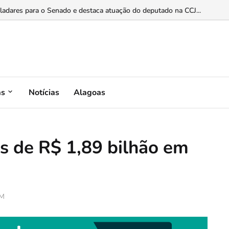
 Luciana Santos para discutir inovação e soberania digital...
as
Notícias
Alagoas
s de R$ 1,89 bilhão em
PM