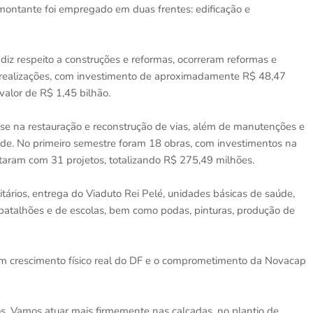
montante foi empregado em duas frentes: edificação e
 diz respeito a construções e reformas, ocorreram reformas e
realizações, com investimento de aproximadamente R$ 48,47
alor de R$ 1,45 bilhão.
u-se na restauração e reconstrução de vias, além de manutenções e
ade. No primeiro semestre foram 18 obras, com investimentos na
taram com 31 projetos, totalizando R$ 275,49 milhões.
ários, entrega do Viaduto Rei Pelé, unidades básicas de saúde,
 batalhões e de escolas, bem como podas, pinturas, produção de
um crescimento físico real do DF e o comprometimento da Novacap
. Vamos atuar mais firmemente nas calçadas, no plantio de