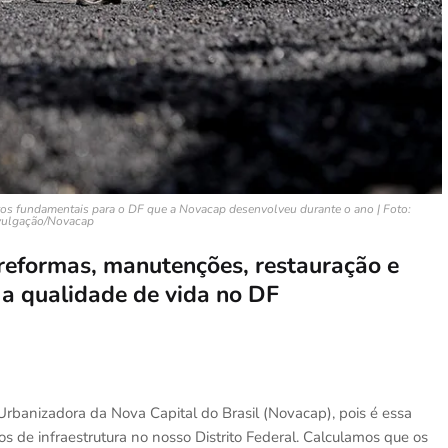
etos fundamentais para o DF que a Novacap desenvolveu durante o ano | Foto:
vulgação/Novacap
reformas, manutenções, restauração e
 a qualidade de vida no DF
banizadora da Nova Capital do Brasil (Novacap), pois é essa
os de infraestrutura no nosso Distrito Federal. Calculamos que os