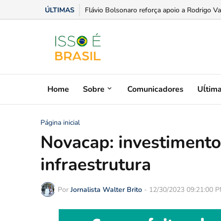
ÚLTIMAS
Confederação Assespro se reúne com ministra
Home
Sobre
Comunicadores
Uĺtim
Página inicial
Novacap: investimento
infraestrutura
Por
Jornalista Walter Brito
-
12/30/2023 09:21:00 