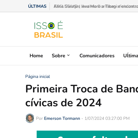
ÚLTIMAS
EXCLUSIVO | Andreia Bombom oficializa cand
Home
Sobre
Comunicadores
Uĺtim
Página inicial
Primeira Troca de Ban
cívicas de 2024
Por
Emerson Tormann
-
1/07/2024 03:27:00 PM