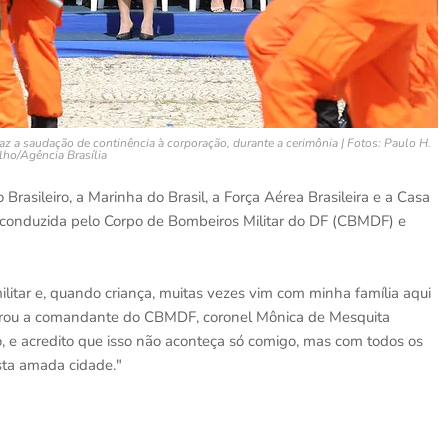
a saudação de continência à corporação, durante a cerimônia | Fotos: Paulo H.
lho/Agência Brasília
Brasileiro, a Marinha do Brasil, a Força Aérea Brasileira e a Casa
foi conduzida pelo Corpo de Bombeiros Militar do DF (CBMDF) e
litar e, quando criança, muitas vezes vim com minha família aqui
lembrou a comandante do CBMDF, coronel Mônica de Mesquita
, e acredito que isso não aconteça só comigo, mas com todos os
sta amada cidade."