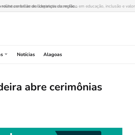
idatura à Câmara Legislativa com foco em educação, inclusão e valoriza
as
Notícias
Alagoas
deira abre cerimônias