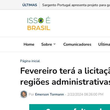
ÚLTIMAS
PL anuncia chapa para Sergipe com Ricardo
Home
Sobre
Comunicadores
Uĺtim
Página inicial
Fevereiro terá a licit
regiões administrativa
Por
Emerson Tormann
-
2/22/2024 08:26:00 PM