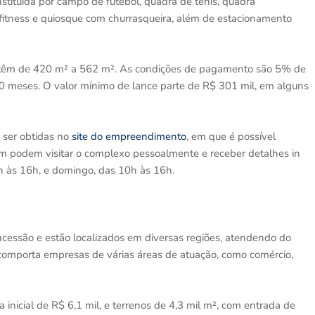
stituída por campo de futebol, quadra de tênis, quadra
o fitness e quiosque com churrasqueira, além de estacionamento
ção têm de 420 m² a 562 m². As condições de pagamento são 5% de
40 meses. O valor mínimo de lance parte de R$ 301 mil, em alguns
 ser obtidas no
site do empreendimento
, em que é possível
ém podem visitar o complexo pessoalmente e receber detalhes in
9h às 16h, e domingo, das 10h às 16h.
ncessão e estão localizados em diversas regiões, atendendo do
 comporta empresas de várias áreas de atuação, como comércio,
nicial de R$ 6,1 mil, e terrenos de 4,3 mil m², com entrada de