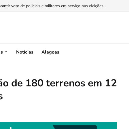
 Marques ao Governo e Rodrigo Valadares ao Senado...
as
Notícias
Alagoas
ação de 180 terrenos em 12
s