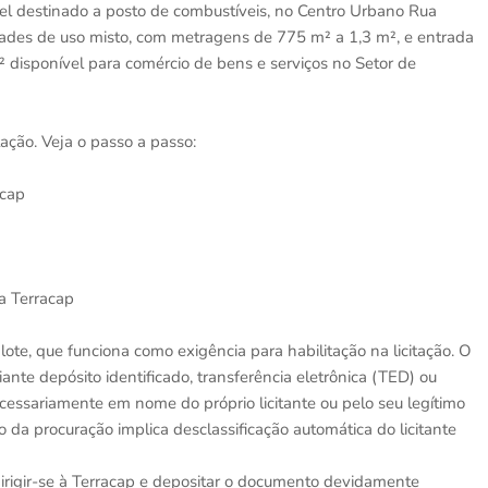
vel destinado a posto de combustíveis, no Centro Urbano Rua
dades de uso misto, com metragens de 775 m² a 1,3 m², e entrada
² disponível para comércio de bens e serviços no Setor de
tação. Veja o passo a passo:
acap
da Terracap
te, que funciona como exigência para habilitação na licitação. O
nte depósito identificado, transferência eletrônica (TED) ou
essariamente em nome do próprio licitante ou pelo seu legítimo
 da procuração implica desclassificação automática do licitante
dirigir-se à Terracap e depositar o documento devidamente