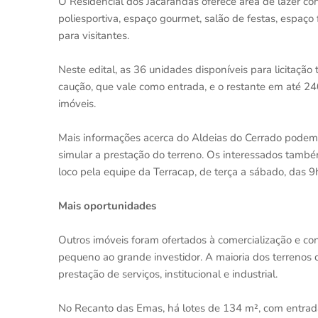
O Residencial dos Jacarandás oferece área de lazer con
poliesportiva, espaço gourmet, salão de festas, espaç
para visitantes.
Neste edital, as 36 unidades disponíveis para licita
caução, que vale como entrada, e o restante em até 2
imóveis.
Mais informações acerca do Aldeias do Cerrado podem
simular a prestação do terreno. Os interessados tamb
loco pela equipe da Terracap, de terça a sábado, das 
Mais oportunidades
Outros imóveis foram ofertados à comercialização e co
pequeno ao grande investidor. A maioria dos terrenos
prestação de serviços, institucional e industrial.
No Recanto das Emas, há lotes de 134 m², com entrada i