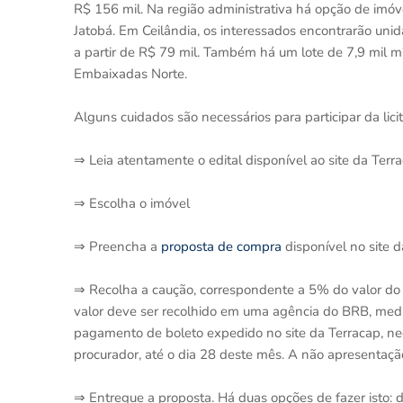
R$ 156 mil. Na região administrativa há opção de imó
Jatobá. Em Ceilândia, os interessados encontrarão uni
a partir de R$ 79 mil. Também há um lote de 7,9 mil m
Embaixadas Norte.
Alguns cuidados são necessários para participar da lici
⇒ Leia atentamente o edital disponível ao site da Terr
⇒ Escolha o imóvel
⇒ Preencha a
proposta de compra
disponível no site 
⇒ Recolha a caução, correspondente a 5% do valor do lo
valor deve ser recolhido em uma agência do BRB, media
pagamento de boleto expedido no site da Terracap, nec
procurador, até o dia 28 deste mês. A não apresentação
⇒ Entregue a proposta. Há duas opções de fazer isto: 