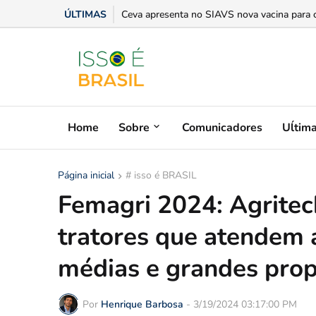
ÚLTIMAS
Escassez de mão de obra qualificada desafi
Ceva apresenta no SIAVS nova vacina para 
Home
Sobre
Comunicadores
Uĺtim
Página inicial
# isso é BRASIL
Femagri 2024: Agrite
tratores que atendem
médias e grandes prop
Por
Henrique Barbosa
-
3/19/2024 03:17:00 PM