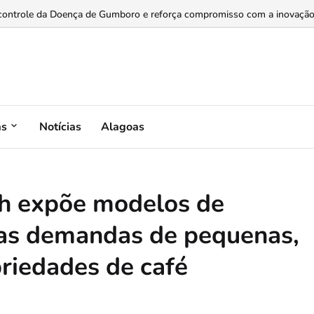
a expansão do mercado de bioinsumos ...
controle da Doença de Gumboro e reforça compromisso com a inovação na
as
Notícias
Alagoas
ch expõe modelos de
 as demandas de pequenas,
riedades de café