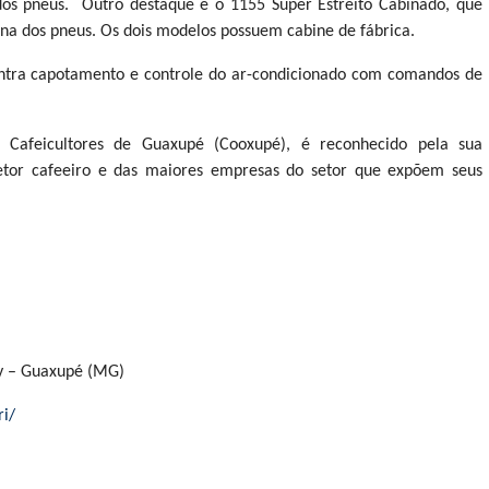
dos pneus. Outro destaque é o 1155 Super Estreito Cabinado, que
rna dos pneus. Os dois modelos possuem cabine de fábrica.
ontra capotamento e controle do ar-condicionado com comandos de
 Cafeicultores de Guaxupé (Cooxupé), é reconhecido pela sua
setor cafeeiro e das maiores empresas do setor que expõem seus
py – Guaxupé (MG)
i/