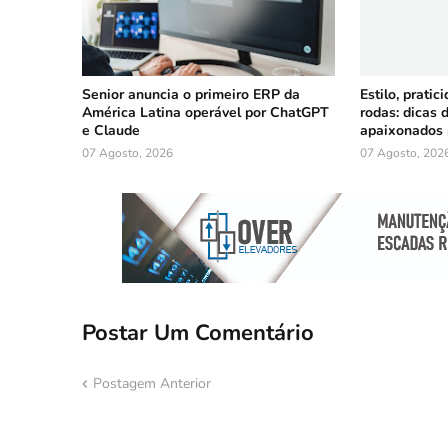
Senior anuncia o primeiro ERP da
Estilo, prati
América Latina operável por ChatGPT
rodas: dicas 
e Claude
apaixonados 
07 Agosto, 2026
07 Agosto, 202
Postar Um Comentário
Postagem Anterior