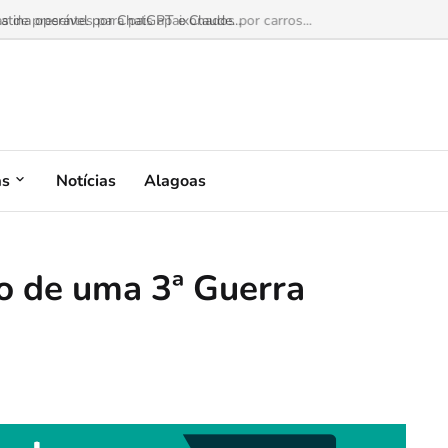
as de presentes para pais apaixonados por carros...
as
Notícias
Alagoas
so de uma 3ª Guerra