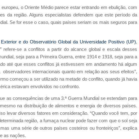
europeu, o Oriente Médio parece estar entrando em ebulição, com
íses da região. Alguns especialistas defendem que este período da
dial. Se for esse o caso, quais países seriam os mais seguros para
Exterior e do Observatório Global da Universidade Positivo (UP)
,
 refere-se a conflitos a partir do alcance global e escala desses
undial, seja para a Primeira Guerra, entre 1914 e 1918, seja para a
ado até que esses conflitos já estivessem em andamento há algum
a observadores internacionais quanto em relação aos seus efeitos”,
rmo começou a ser utilizado na metade do conflito, quando já havia
érica estavam envolvidos no confronto.
que as consequências de uma 3.ª Guerra Mundial se estendam para
mesmo na distribuição de alimentos e energia de diversos países.
ciso levar diversos fatores em consideração. “Quando você tem, por
erminada região, a fumaça nuclear pode fazer com que o sol seja
as uma série de outros países costeiros ou fronteiriços”, explica
e as nações.