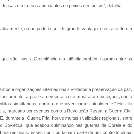
s densas e recursos abundantes de peixes e minerais”, detalha.
graficamente, o que poderia ser de grande vantagem no caso de um
e que são ilhas, a Groenlândia e a Islândia também figuram entre as
mos e organizações internacionais voltados à preservação da paz,
Historicamente, a paz e a democracia se mostraram exceções, não a
nflitos simultâneos, como o que vivenciamos atualmente.” Ele cita
is, marcado por eventos como a Revolução Russa, a Guerra Civil
, durante a Guerra Fria, houve muitas rivalidades regionais, entre
ião Soviética, que acabou culminando nas guerras da Coreia e do
ora regionais, esses conflitos faziam parte de um contexto global