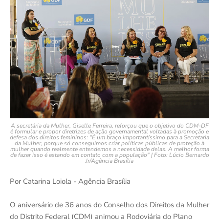
A secretária da Mulher, Giselle Ferreira, reforçou que o objetivo do CDM-DF
é formular e propor diretrizes de ação governamental voltadas à promoção e
defesa dos direitos femininos: "É um braço importantíssimo para a Secretaria
da Mulher, porque só conseguimos criar políticas públicas de proteção à
mulher quando realmente entendemos a necessidade delas. A melhor forma
de fazer isso é estando em contato com a população" | Foto: Lúcio Bernardo
Jr/Agência Brasília
Por Catarina Loiola - Agência Brasília
O aniversário de 36 anos do Conselho dos Direitos da Mulher
do Distrito Federal (CDM) animou a Rodoviária do Plano