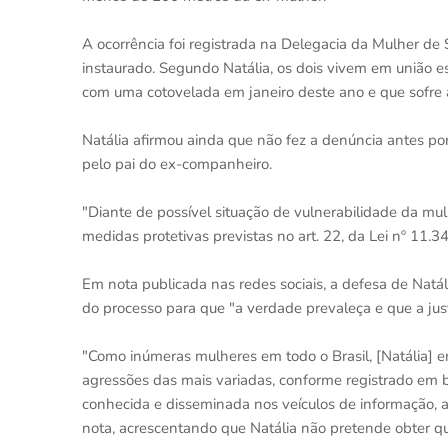
A ocorrência foi registrada na Delegacia da Mulher de Sã
instaurado. Segundo Natália, os dois vivem em união est
com uma cotovelada em janeiro deste ano e que sofre a
Natália afirmou ainda que não fez a denúncia antes por
pelo pai do ex-companheiro.
"Diante de possível situação de vulnerabilidade da mulh
medidas protetivas previstas no art. 22, da Lei nº 11.34
Em nota publicada nas redes sociais, a defesa de Natál
do processo para que "a verdade prevaleça e que a justi
"Como inúmeras mulheres em todo o Brasil, [Natália] 
agressões das mais variadas, conforme registrado em bo
conhecida e disseminada nos veículos de informação, as
nota, acrescentando que Natália não pretende obter q