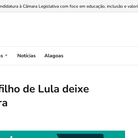
dores e varejistas por meio de recebíveis de cartão...
as
Notícias
Alagoas
filho de Lula deixe
ra
M