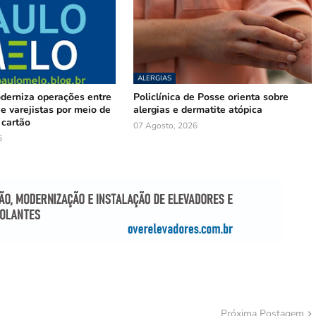
ALERGIAS
oderniza operações entre
Policlínica de Posse orienta sobre
e varejistas por meio de
alergias e dermatite atópica
 cartão
07 Agosto, 2026
6
Próxima Postagem