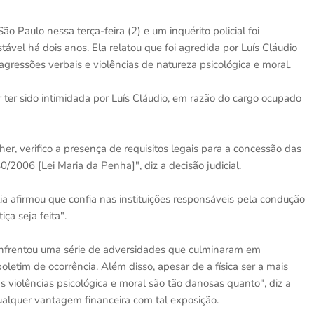
o Paulo nessa terça-feira (2) e um inquérito policial foi
ável há dois anos. Ela relatou que foi agredida por Luís Cláudio
gressões verbais e violências de natureza psicológica e moral.
 ter sido intimidada por Luís Cláudio, em razão do cargo ocupado
er, verifico a presença de requisitos legais para a concessão das
0/2006 [Lei Maria da Penha]", diz a decisão judicial.
ia afirmou que confia nas instituições responsáveis pela condução
ça seja feita".
enfrentou uma série de adversidades que culminaram em
letim de ocorrência. Além disso, apesar de a física ser a mais
 violências psicológica e moral são tão danosas quanto", diz a
ualquer vantagem financeira com tal exposição.