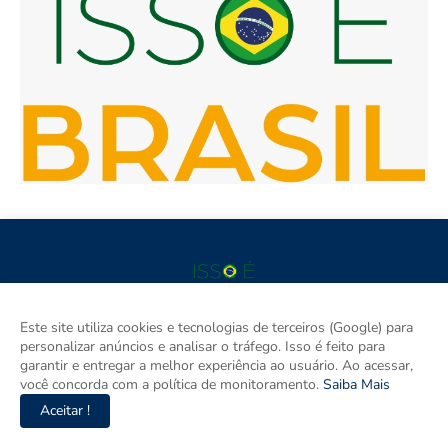
Este site utiliza cookies e tecnologias de terceiros (Google) para
Isso é Brasil é seu site de notícias e um espaço para discutir as
personalizar anúncios e analisar o tráfego. Isso é feito para
Regiões do Brasil. Aqui tem informação de verdade com
garantir e entregar a melhor experiência ao usuário. Ao acessar,
imparcialidade. Os principais temas são política, cidades e
você concorda com a política de monitoramento.
Saiba Mais
empreendedorismo. DRT 0010556/DF.
Aceitar !