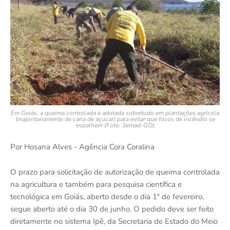
Em Goiás, a queima controlada é adotada sobretudo em plantações agrícola
(majoritariamente de cana de açúcar) para evitar que focos de incêndio se
espalhem (Foto: Semad-GO)
Por Hosana Alves - Agência Cora Coralina
O prazo para solicitação de autorização de queima controlada
na agricultura e também para pesquisa científica e
tecnológica em Goiás, aberto desde o dia 1º de fevereiro,
segue aberto até o dia 30 de junho. O pedido deve ser feito
diretamente no sistema Ipê, da Secretaria de Estado do Meio