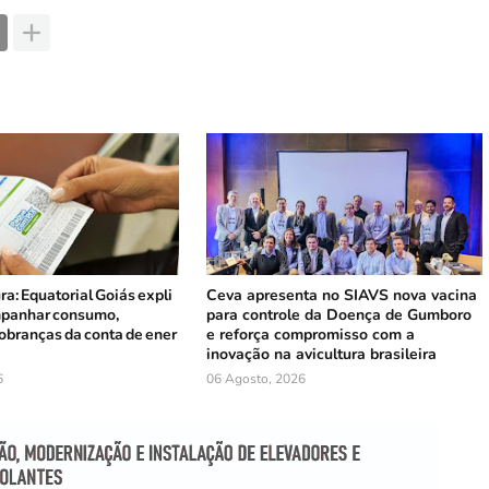
ura: Equatorial Goiás expli
Ceva apresenta no SIAVS nova vacina
panhar consumo,
para controle da Doença de Gumboro
cobranças da conta de ener
e reforça compromisso com a
inovação na avicultura brasileira
6
06 Agosto, 2026