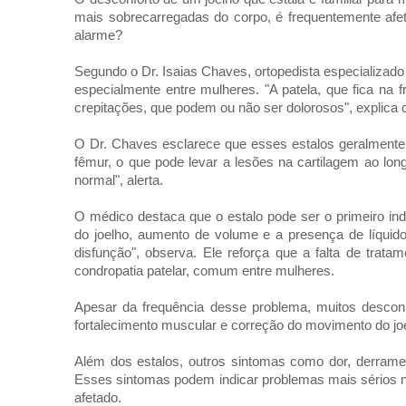
mais sobrecarregadas do corpo, é frequentemente afet
alarme?
Segundo o Dr. Isaias Chaves, ortopedista especializado 
especialmente entre mulheres. "A patela, que fica na f
crepitações, que podem ou não ser dolorosos", explica 
O Dr. Chaves esclarece que esses estalos geralment
fêmur, o que pode levar a lesões na cartilagem ao lon
normal", alerta.
O médico destaca que o estalo pode ser o primeiro in
do joelho, aumento de volume e a presença de líquid
disfunção", observa. Ele reforça que a falta de trat
condropatia patelar, comum entre mulheres.
Apesar da frequência desse problema, muitos descon
fortalecimento muscular e correção do movimento do jo
Além dos estalos, outros sintomas como dor, derram
Esses sintomas podem indicar problemas mais sérios no
afetado.