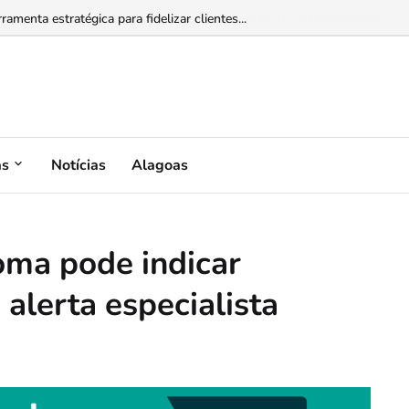
omo acompanhar consumo, benefícios e cobranças da conta de energia...
as
Notícias
Alagoas
toma pode indicar
alerta especialista