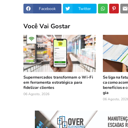
Facebook
Twitter
Você Vai Gostar
Supermercados transformam o Wi-Fi
Se liga na fat
em ferramenta estratégica para
ca como acom
fidelizar clientes
benefícios e 
gia
06 Agosto, 2026
06 Agosto, 202