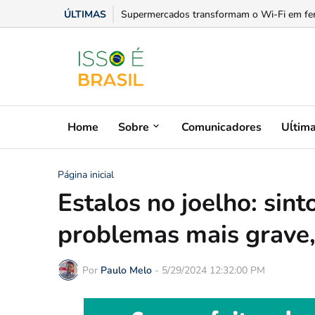
ÚLTIMAS
Se liga na fatura: Equatorial Goiás explica c
Home
Sobre
Comunicadores
Uĺtim
Página inicial
Estalos no joelho: sin
problemas mais grave, 
Por
Paulo Melo
-
5/29/2024 12:32:00 PM