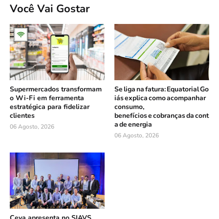
Você Vai Gostar
Supermercados transformam
Se liga na fatura: Equatorial Go
o Wi-Fi em ferramenta
iás explica como acompanhar
estratégica para fidelizar
consumo,
clientes
benefícios e cobranças da cont
a de energia
06 Agosto, 2026
06 Agosto, 2026
Ceva apresenta no SIAVS