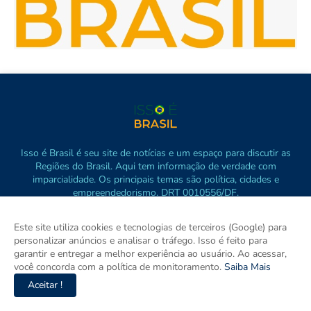
Isso é Brasil é seu site de notícias e um espaço para discutir as
Regiões do Brasil. Aqui tem informação de verdade com
imparcialidade. Os principais temas são política, cidades e
empreendedorismo. DRT 0010556/DF.
Este site utiliza cookies e tecnologias de terceiros (Google) para
personalizar anúncios e analisar o tráfego. Isso é feito para
garantir e entregar a melhor experiência ao usuário. Ao acessar,
você concorda com a política de monitoramento.
Saiba Mais
Aceitar !