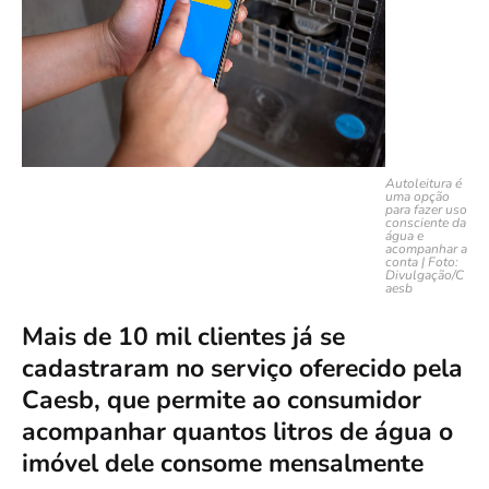
Autoleitura é
uma opção
para fazer uso
consciente da
água e
acompanhar a
conta | Foto:
Divulgação/C
aesb
Mais de 10 mil clientes já se
cadastraram no serviço oferecido pela
Caesb, que permite ao consumidor
acompanhar quantos litros de água o
imóvel dele consome mensalmente