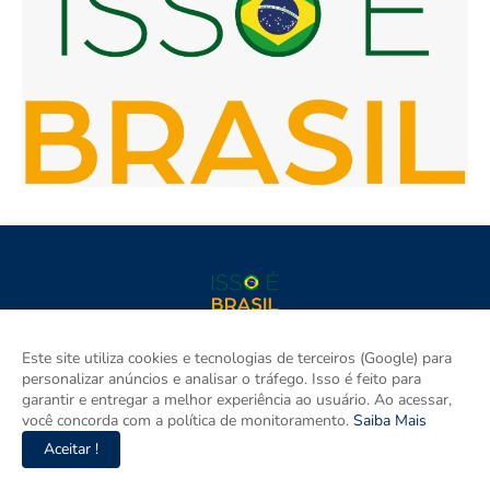
Isso é Brasil é seu site de notícias e um espaço para discutir as
Este site utiliza cookies e tecnologias de terceiros (Google) para
Regiões do Brasil. Aqui tem informação de verdade com
personalizar anúncios e analisar o tráfego. Isso é feito para
imparcialidade. Os principais temas são política, cidades e
garantir e entregar a melhor experiência ao usuário. Ao acessar,
empreendedorismo. DRT 0010556/DF.
você concorda com a política de monitoramento.
Saiba Mais
Aceitar !