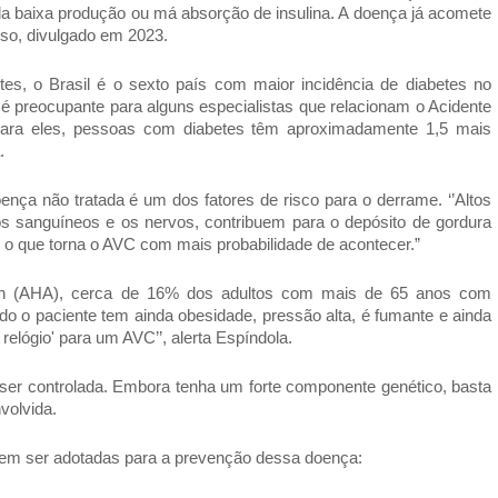
ela baixa produção ou má absorção de insulina. A doença já acomete
nso, divulgado em 2023.
es, o Brasil é o sexto país com maior incidência de diabetes no
preocupante para alguns especialistas que relacionam o Acidente
 Para eles, pessoas com diabetes têm aproximadamente 1,5 mais
a.
ença não tratada é um dos fatores de risco para o derrame. ‘’Altos
os sanguíneos e os nervos, contribuem para o depósito de gordura
, o que torna o AVC com mais probabilidade de acontecer.”
on (AHA), cerca de 16% dos adultos com mais de 65 anos com
o o paciente tem ainda obesidade, pressão alta, é fumante e ainda
elógio' para um AVC’’, alerta Espíndola.
er controlada. Embora tenha um forte componente genético, basta
nvolvida.
odem ser adotadas para a prevenção dessa doença: