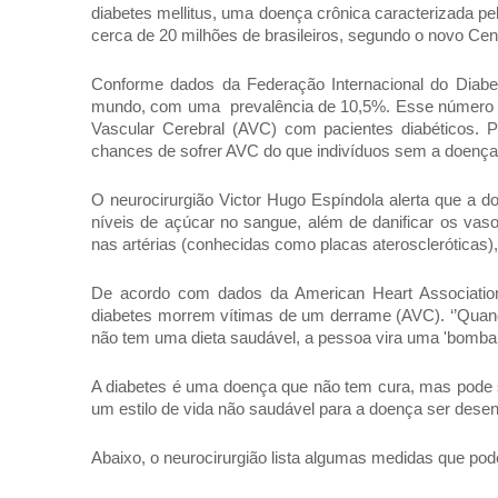
diabetes mellitus, uma doença crônica caracterizada p
cerca de 20 milhões de brasileiros, segundo o novo Ce
Conforme dados da Federação Internacional do Diabet
mundo, com uma prevalência de 10,5%. Esse número é 
Vascular Cerebral (AVC) com pacientes diabéticos.
chances de sofrer AVC do que indivíduos sem a doenç
O neurocirurgião Victor Hugo Espíndola alerta que a do
níveis de açúcar no sangue, além de danificar os vas
nas artérias (conhecidas como placas ateroscleróticas)
De acordo com dados da American Heart Associati
diabetes morrem vítimas de um derrame (AVC). ‘’Quand
não tem uma dieta saudável, a pessoa vira uma 'bomba r
A diabetes é uma doença que não tem cura, mas pode s
um estilo de vida não saudável para a doença ser dese
Abaixo, o neurocirurgião lista algumas medidas que p