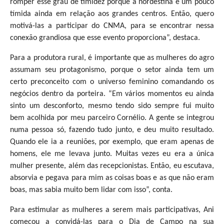
romper esse grau de timidez porque a nordestina é um pouco
tímida ainda em relação aos grandes centros. Então, quero
motivá-las a participar do CNMA, para se encontrar nessa
conexão grandiosa que esse evento proporciona”, destaca.
Para a produtora rural, é importante que as mulheres do agro
assumam seu protagonismo, porque o setor ainda tem um
certo preconceito com o universo feminino comandando os
negócios dentro da porteira. “Em vários momentos eu ainda
sinto um desconforto, mesmo tendo sido sempre fui muito
bem acolhida por meu parceiro Cornélio. A gente se integrou
numa pessoa só, fazendo tudo junto, e deu muito resultado.
Quando ele ia a reuniões, por exemplo, que eram apenas de
homens, ele me levava junto. Muitas vezes eu era a única
mulher presente, além das recepcionistas. Então, eu escutava,
absorvia e pegava para mim as coisas boas e as que não eram
boas, mas sabia muito bem lidar com isso”, conta.
Para estimular as mulheres a serem mais participativas, Ani
começou a convidá-las para o Dia de Campo na sua