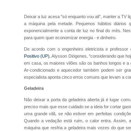
Deixar a luz acesa “só enquanto vou ali”, manter a T
a máquina pela metade. Pequenos hábitos diários 
exponencialmente a conta de luz no final do mês. Nes
para quem quer economizar energia - e dinheiro.
De acordo com o engenheiro eletricista e professor
Positivo (UP)
, Alysson Diógenes, “considerando que ho
em casa, os maiores vilões são os banhos longos e a 
Ar-condicionado e aquecedor também podem ser gra
especialista aponta cinco erros comuns que levam a cont
Geladeira
Não deixar a porta da geladeira aberta já é lugar co
preciso mais que esse cuidado se a ideia for cortar ga
uma grande vilã, se não estiver em perfeitas condições
Quando a vedação está ruim, o calor entra. Assim, a
máquina que resfria a geladeira mais vezes do que se