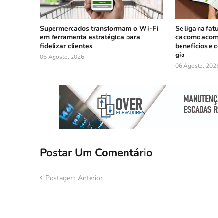
Supermercados transformam o Wi-Fi
Se liga na fat
em ferramenta estratégica para
ca como acom
fidelizar clientes
benefícios e 
gia
06 Agosto, 2026
06 Agosto, 202
Postar Um Comentário
Postagem Anterior