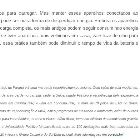
os para carregar. Mas manter esses aparelhos conectados ao
 pode ser outra forma de desperdiçar energia. Embora os aparelhos
arga completa, os mais antigos podem seguir consumindo energia
se tiver aparelhos mais velhinhos em casa, vale ficar de olho para
, essa prática também pode diminuir o tempo de vida da bateria e
 Estado do Paraná e é uma marca de reconhecimento nacional. Com salas de aula modernas,
os de área verde
no campus sede, a Universidade Positivo é reconhecida pela experiência
idades em Curitiba (PR) e uma em Londrina (PR), e mais de 70 polos de EAD no Brasil.
amas de especialização e MBA, cinco programas de mestrado e doutorado, além de cursos
para intercâmbios, cursos e visitas. Além disso, tem sete clínicas de atendimento gratuito
 Universidade Positivo foi classificada entre as 100 instituições mais bem colocadas no
020 integra o Grupo Cruzeiro do Sul Educacional. Mais informações em
up.edu.br/