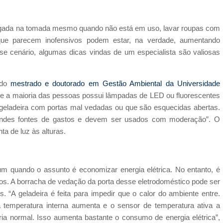
V ligada na tomada mesmo quando não está em uso, lavar roupas com
que parecem inofensivos podem estar, na verdade, aumentando
se cenário, algumas dicas vindas de um especialista são valiosas
 do
mestrado e doutorado em Gestão Ambiental da Universidade
je a maioria das pessoas possui lâmpadas de LED ou fluorescentes
geladeira com portas mal vedadas ou que são esquecidas abertas.
ndes fontes de gastos e devem ser usados com moderação”. O
a de luz às alturas.
mum quando o assunto é economizar energia elétrica. No entanto, é
stos. A borracha de vedação da porta desse eletrodoméstico pode ser
. “A geladeira é feita para impedir que o calor do ambiente entre.
 temperatura interna aumenta e o sensor de temperatura ativa a
ria normal. Isso aumenta bastante o consumo de energia elétrica”,