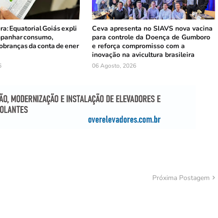
ura: Equatorial Goiás expli
Ceva apresenta no SIAVS nova vacina
panhar consumo,
para controle da Doença de Gumboro
cobranças da conta de ener
e reforça compromisso com a
inovação na avicultura brasileira
6
06 Agosto, 2026
Próxima Postagem