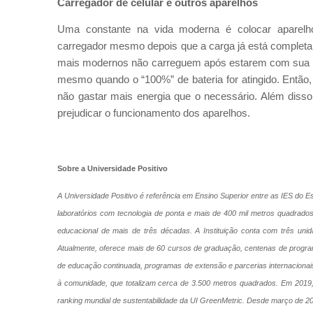
Carregador de celular e outros aparelhos
Uma constante na vida moderna é colocar aparelh
carregador mesmo depois que a carga já está completa
mais modernos não carreguem após estarem com sua c
mesmo quando o “100%” de bateria for atingido. Então, 
não gastar mais energia que o necessário. Além disso
prejudicar o funcionamento dos aparelhos.
Sobre a Universidade Positivo
A Universidade Positivo é referência em Ensino Superior entre as IES do
laboratórios com tecnologia de ponta e mais de 400 mil metros quadrad
educacional de mais de três décadas. A Instituição conta com três un
Atualmente, oferece mais de 60 cursos de graduação, centenas de progr
de educação continuada, programas de extensão e parcerias internacionais 
à comunidade, que totalizam cerca de 3.500 metros quadrados. Em 2019, a
ranking mundial de sustentabilidade da UI GreenMetric. Desde março de 2