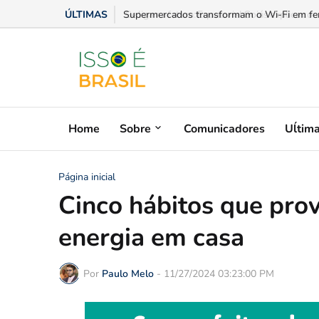
ÚLTIMAS
Se liga na fatura: Equatorial Goiás explica c
Home
Sobre
Comunicadores
Uĺtim
Página inicial
Cinco hábitos que pro
energia em casa
Por
Paulo Melo
-
11/27/2024 03:23:00 PM