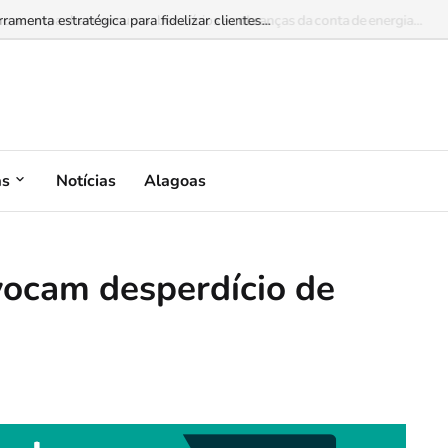
omo acompanhar consumo, benefícios e cobranças da conta de energia...
as
Notícias
Alagoas
vocam desperdício de