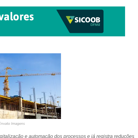
Envato Imagens
gitalização e automação dos processos e já registra reduções