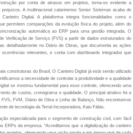
nstrução por conta de atrasos em projetos, torna-se evidente a
prejuízos. A multinacional catarinense Senior Sistemas acaba de
Canteiro Digital. A plataforma integra funcionalidades como o
que permitem comparações da evolução física do projeto, além do
sincronização automática ao ERP para uma gestão integrada. O
 de Verificação de Serviço (FVS) a partir de dados estruturados do
adas detalhadamente no Diário de Obras, que documenta as ações
 e ocorrências relevantes, e conta com dashboards integrados que
s construtoras do Brasil. O Canteiro Digital já está sendo utilizado
tificamos a necessidade de controlar a produtividade e a qualidade
igital se mostrou fundamental para esse controle, oferecendo uma
amento de custos, cronograma e qualidade. O principal atrativo foi a
omo FVS, FVM, Diário de Obra e Linha de Balanço, Não encontramos
nte de tecnologia da Terral Incorporadora, Kaio Fábio,
ção especializada para o segmento de construção civil, com fácil
 aos ERPs da empresa. “Acreditamos que a digitalização do canteiro
 dos projetos, oferecendo uma visão ampla e em tempo real de cada