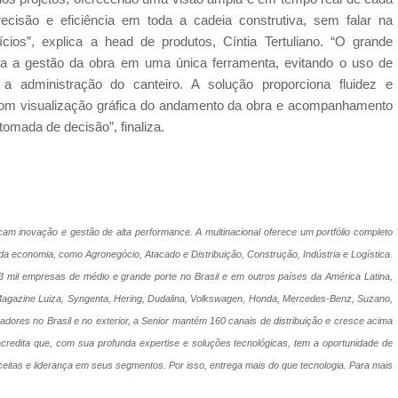
ecisão e eficiência em toda a cadeia construtiva, sem falar na
ícios”, explica a head de produtos, Cíntia Tertuliano. “O grande
 toda a gestão da obra em uma única ferramenta, evitando o uso de
a administração do canteiro. A solução proporciona fluidez e
 com visualização gráfica do andamento da obra e acompanhamento
tomada de decisão”, finaliza.
m inovação e gestão de alta performance. A multinacional oferece um portfólio completo
da economia, como Agronegócio, Atacado e Distribuição, Construção, Indústria e Logística.
 mil empresas de médio e grande porte no Brasil e em outros países da América Latina,
Magazine Luiza, Syngenta, Hering, Dudalina, Volkswagen, Honda, Mercedes-Benz, Suzano,
oradores no Brasil e no exterior, a Senior mantém 160 canais de distribuição e cresce acima
credita que, com sua profunda expertise e soluções tecnológicas, tem a oportunidade de
ceitas e liderança em seus segmentos. Por isso, entrega mais do que tecnologia. Para mais