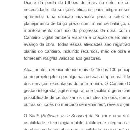
Diante da perda de bilhões de reais no setor de co
necessidade de soluções eficazes para mitigar esses 
apresentar uma solução inovadora para o setor: o 
planejamento de longo prazo com linhas de balanço, 
monitoramento contínuo do progresso da obra, com 
Canteiro Digital também viabiliza a criação de Fichas
avanço da obra. Todas essas atividades são registr
diárias do canteiro, incluindo recursos, mão de obra
fornecem
insights
valiosos aos gestores.
Atualmente, a Senior atende mais de 45 das 100 principai
como projeto-piloto por algumas dessas empresas. “Iden
dos serviços executados durante a obra. O Canteiro D
gestão integrada, ágil e segura, que facilita o gerenci
possibilidade de centralizar os controles da obra, c
outras soluções no mercado semelhantes”, revela o gere
O SaaS (
Software as a Service
) da Senior é uma solu
usabilidade e tecnologia mobile, totalmente integrada
de obras pode contribuir para a agilidade na execução