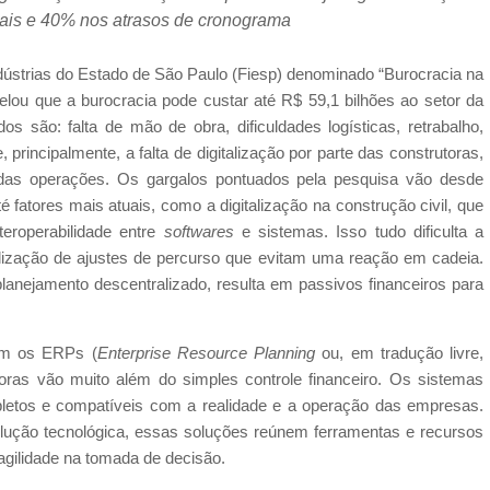
ais e 40% nos atrasos de cronograma
ndústrias do Estado de São Paulo (Fiesp) denominado “Burocracia na
velou que a burocracia pode custar até R$ 59,1 bilhões ao setor da
dos são: falta de mão de obra, dificuldades logísticas, retrabalho,
principalmente, a falta de digitalização por parte das construtoras,
 das operações. Os gargalos pontuados pela pesquisa vão desde
é fatores mais atuais, como a digitalização na construção civil, que
teroperabilidade entre
softwares
e sistemas. Isso tudo dificulta a
ealização de ajustes de percurso que evitam uma reação em cadeia.
planejamento descentralizado, resulta em passivos financeiros para
com os ERPs (
Enterprise Resource Planning
ou, em tradução livre,
oras vão muito além do simples controle financeiro. Os sistemas
letos e compatíveis com a realidade e a operação das empresas.
olução tecnológica, essas soluções reúnem ferramentas e recursos
agilidade na tomada de decisão.