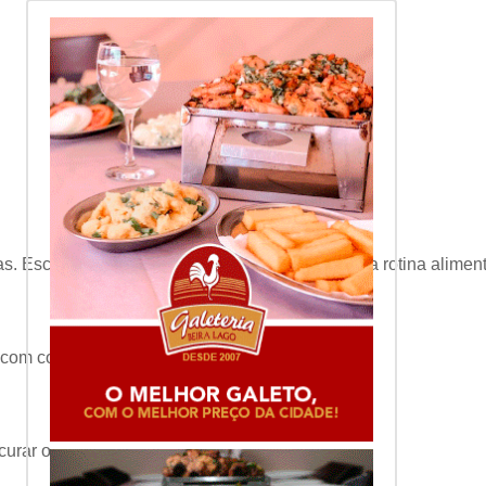
as. Escolha apenas uma refeição para sair da sua rotina alime
r com copos de água.
ocurar orientação médica caso persistam.