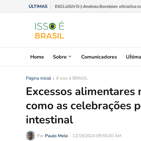
ÚLTIMAS
Aplicativo moderniza operações entre fornece
Home
Sobre
Comunicadores
Uĺtim
Página inicial
# isso é BRASIL
Excessos alimentares n
como as celebrações p
intestinal
Por
Paulo Melo
-
12/19/2024 09:55:00 AM