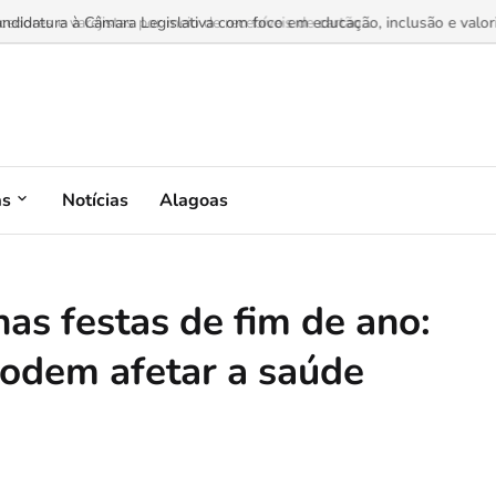
dores e varejistas por meio de recebíveis de cartão...
as
Notícias
Alagoas
as festas de fim de ano:
odem afetar a saúde