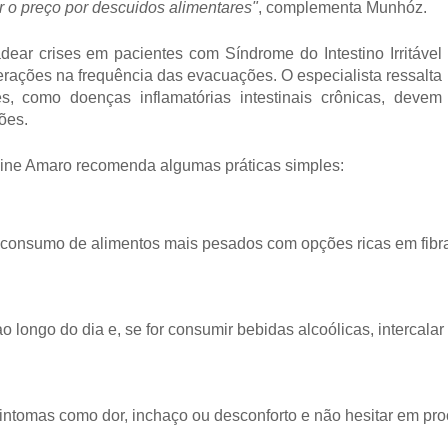
 o preço por descuidos alimentares"
, complementa Munhóz.
r crises em pacientes com Síndrome do Intestino Irritável
terações na frequência das evacuações. O especialista ressalta
s, como doenças inflamatórias intestinais crônicas, devem
ões.
 Aline Amaro recomenda algumas práticas simples:
 o consumo de alimentos mais pesados com opções ricas em fibr
 longo do dia e, se for consumir bebidas alcoólicas, intercala
 sintomas como dor, inchaço ou desconforto e não hesitar em pr