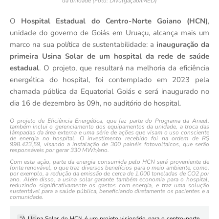
da unidade (Foto: Divulgação/IMED)
O
Hospital Estadual do Centro-Norte Goiano (HCN)
,
unidade do governo de Goiás em Uruaçu, alcança mais um
marco na sua política de sustentabilidade: a
inauguração da
primeira Usina Solar de um hospital da rede de saúde
estadual
. O projeto, que resultará na melhoria da eficiência
energética do hospital, foi contemplado em 2023 pela
chamada pública da Equatorial Goiás e será inaugurado no
dia 16 de dezembro às 09h, no auditório do hospital.
O projeto de Eficiência Energética, que faz parte do Programa da Aneel,
também inclui o gerenciamento dos equipamentos da unidade, a troca das
lâmpadas da área externa e uma série de ações que visam o uso consciente
de energia no hospital. O investimento recebido foi na ordem de R$
998.423,59, visando a instalação de 300 painéis fotovoltaicos, que serão
responsáveis por gerar 330 MWh/ano.
Com esta ação, parte da energia consumida pelo HCN será proveniente de
fonte renovável, o que traz diversos benefícios para o meio ambiente, como,
por exemplo, a redução da emissão de cerca de 1.000 toneladas de CO2 por
ano. Além disso, a usina solar garante também economia para o hospital,
reduzindo significativamente os gastos com energia, e traz uma solução
sustentável para a saúde pública, beneficiando diretamente os pacientes e a
comunidade.
“A Usina Solar do HCN é um projeto visionário para o centro-norte