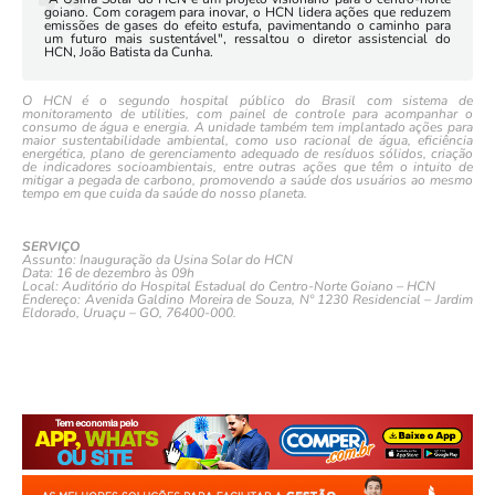
goiano. Com coragem para inovar, o HCN lidera ações que reduzem
emissões de gases do efeito estufa, pavimentando o caminho para
um futuro mais sustentável", ressaltou o diretor assistencial do
HCN, João Batista da Cunha.
O HCN é o segundo hospital público do Brasil com sistema de
monitoramento de utilities, com painel de controle para acompanhar o
consumo de água e energia. A unidade também tem implantado ações para
maior sustentabilidade ambiental, como uso racional de água, eficiência
energética, plano de gerenciamento adequado de resíduos sólidos, criação
de indicadores socioambientais, entre outras ações que têm o intuito de
mitigar a pegada de carbono, promovendo a saúde dos usuários ao mesmo
tempo em que cuida da saúde do nosso planeta.
SERVIÇO
Assunto: Inauguração da Usina Solar do HCN
Data: 16 de dezembro às 09h
Local: Auditório do Hospital Estadual do Centro-Norte Goiano – HCN
Endereço: Avenida Galdino Moreira de Souza, Nº 1230 Residencial – Jardim
Eldorado, Uruaçu – GO, 76400-000.