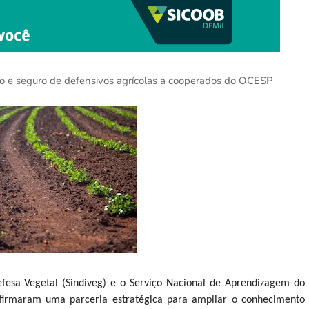
reto e seguro de defensivos agrícolas a cooperados do OCESP
efesa Vegetal (Sindiveg) e o Serviço Nacional de Aprendizagem do
 firmaram uma parceria estratégica para ampliar o conhecimento