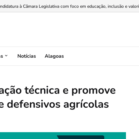
dores e varejistas por meio de recebíveis de cartão...
idatura à Câmara Legislativa com foco em educação, inclusão e valoriz
as
Notícias
Alagoas
ação técnica e promove
e defensivos agrícolas