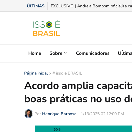
ÚLTIMAS
Aplicativo moderniza operações entre fornece
EXCLUSIVO | Andreia Bombom oficializa cand
Home
Sobre
Comunicadores
Uĺtim
Página inicial
# isso é BRASIL
Acordo amplia capacit
boas práticas no uso d
Por
Henrique Barbosa
-
1/13/2025 02:12:00 PM