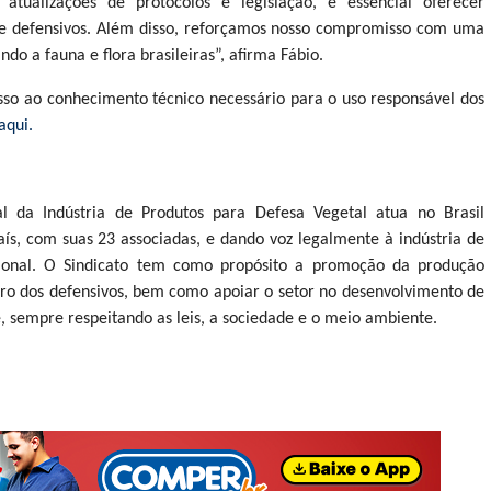
tualizações de protocolos e legislação, é essencial oferecer
 de defensivos. Além disso, reforçamos nosso compromisso com uma
do a fauna e flora brasileiras”, afirma Fábio.
sso ao conhecimento técnico necessário para o uso responsável dos
aqui.
l da Indústria de Produtos para Defesa Vegetal atua no Brasil
ís, com suas 23 associadas, e dando voz legalmente à indústria de
cional. O Sindicato tem como propósito a promoção da produção
uro dos defensivos, bem como apoiar o setor no desenvolvimento de
te, sempre respeitando as leis, a sociedade e o meio ambiente.