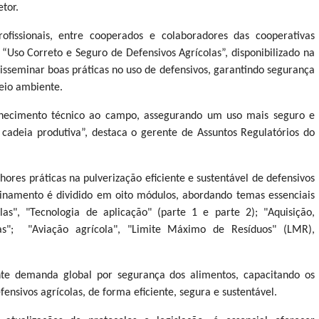
etor.
fissionais, entre cooperados e colaboradores das cooperativas
 “Uso Correto e Seguro de Defensivos Agrícolas”, disponibilizado na
isseminar boas práticas no uso de defensivos, garantindo segurança
eio ambiente.
nhecimento técnico ao campo, assegurando um uso mais seguro e
a cadeia produtiva”, destaca o gerente de Assuntos Regulatórios do
res práticas na pulverização eficiente e sustentável de defensivos
einamento é dividido em oito módulos, abordando temas essenciais
as", "Tecnologia de aplicação" (parte 1 e parte 2); "Aquisição,
as"; "Aviação agrícola", "Limite Máximo de Resíduos" (LMR),
nte demanda global por segurança dos alimentos, capacitando os
ensivos agrícolas, de forma eficiente, segura e sustentável.