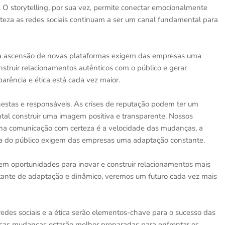
 storytelling, por sua vez, permite conectar emocionalmente
erteza as redes sociais continuam a ser um canal fundamental para
 e a ascensão de novas plataformas exigem das empresas uma
nstruir relacionamentos autênticos com o público e gerar
arência e ética está cada vez maior.
stas e responsáveis. As crises de reputação podem ter um
ntal construir uma imagem positiva e transparente. Nossos
 na comunicação com certeza é a velocidade das mudanças, a
cia do público exigem das empresas uma adaptação constante.
em oportunidades para inovar e construir relacionamentos mais
stante de adaptação e dinâmico, veremos um futuro cada vez mais
as redes sociais e a ética serão elementos-chave para o sucesso das
sas mudanças estarão melhor preparadas para enfrentar os