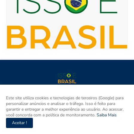
Isso é Brasil é seu site de notícias e um espaço para discutir as
Este site utiliza cookies e tecnologias de terceiros (Google) para
Regiões do Brasil. Aqui tem informação de verdade com
personalizar anúncios e analisar o tráfego. Isso é feito para
imparcialidade. Os principais temas são política, cidades e
garantir e entregar a melhor experiência ao usuário. Ao acessar,
empreendedorismo. DRT 0010556/DF.
você concorda com a política de monitoramento.
Saiba Mais
Aceitar !