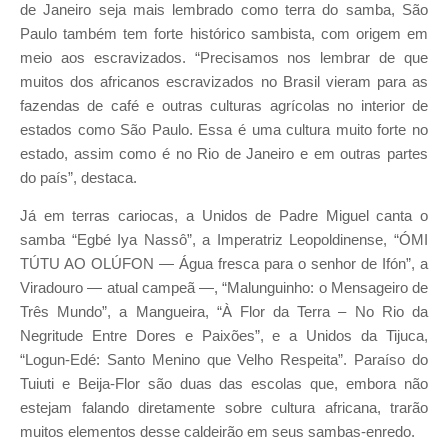
de Janeiro seja mais lembrado como terra do samba, São
Paulo também tem forte histórico sambista, com origem em
meio aos escravizados. “Precisamos nos lembrar de que
muitos dos africanos escravizados no Brasil vieram para as
fazendas de café e outras culturas agrícolas no interior de
estados como São Paulo. Essa é uma cultura muito forte no
estado, assim como é no Rio de Janeiro e em outras partes
do país”, destaca.
Já em terras cariocas, a Unidos de Padre Miguel canta o
samba “Egbé Iya Nassô”, a Imperatriz Leopoldinense, “ÓMI
TÚTU AO OLÚFON — Água fresca para o senhor de Ifón”, a
Viradouro — atual campeã —, “Malunguinho: o Mensageiro de
Três Mundo”, a Mangueira, “À Flor da Terra – No Rio da
Negritude Entre Dores e Paixões”, e a Unidos da Tijuca,
“Logun-Edé: Santo Menino que Velho Respeita”. Paraíso do
Tuiuti e Beija-Flor são duas das escolas que, embora não
estejam falando diretamente sobre cultura africana, trarão
muitos elementos desse caldeirão em seus sambas-enredo.