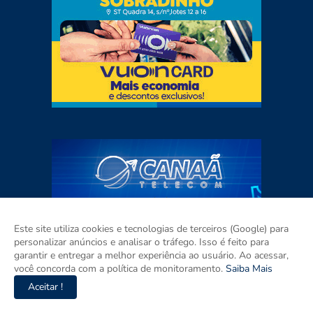
Este site utiliza cookies e tecnologias de terceiros (Google) para
personalizar anúncios e analisar o tráfego. Isso é feito para
garantir e entregar a melhor experiência ao usuário. Ao acessar,
você concorda com a política de monitoramento.
Saiba Mais
Aceitar !