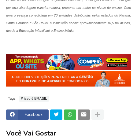
Desde os primeiros estágios da jornada educativa, o Colégio Positivo se distingue
por sua abordagem transformadora, presente em todos os níveis de ensino. Com
uma presença consolidada em 20 unidades distribuídas pelos estados do Paraná,
Santa Catarina e São Paulo, a instituição acolhe aproximadamente 16,5 mil alunos,
desde a Educação Infantil até o Ensino Médio.
Tags
# isso é BRASIL
Facebook
Você Vai Gostar