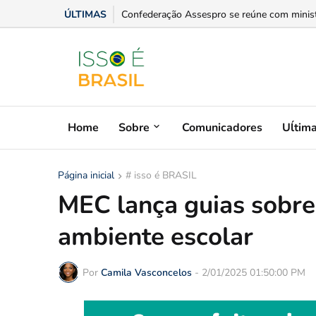
ÚLTIMAS
Entre a ciência política e a atuação pública:
Home
Sobre
Comunicadores
Uĺtim
Página inicial
# isso é BRASIL
MEC lança guias sobre
ambiente escolar
Por
Camila Vasconcelos
-
2/01/2025 01:50:00 PM