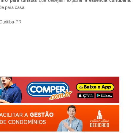
tro para turistas
que desejam explorar a
essência curitibana
,
de para casa.
Curitiba-PR