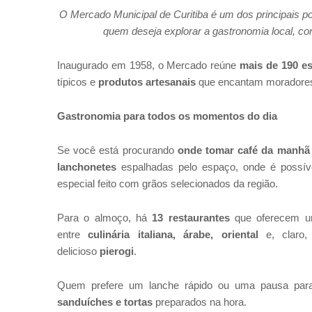
O Mercado Municipal de Curitiba é um dos principais po
quem deseja explorar a gastronomia local, conh
Inaugurado em 1958, o Mercado reúne
mais de 190 e
típicos e
produtos artesanais
que encantam moradores 
Gastronomia para todos os momentos do dia
Se você está procurando
onde tomar café da manhã 
lanchonetes
espalhadas pelo espaço, onde é possív
especial feito com grãos selecionados da região.
Para o almoço, há
13 restaurantes
que oferecem um
entre
culinária italiana, árabe, oriental
e, claro,
delicioso
pierogi
.
Quem prefere um lanche rápido ou uma pausa para 
sanduíches e tortas
preparados na hora.