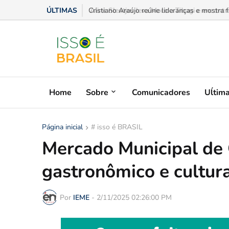
ÚLTIMAS
Aline Sleutjes leva Moro a Tibagi e encontro
Home
Sobre
Comunicadores
Uĺtim
Página inicial
# isso é BRASIL
Mercado Municipal de 
gastronômico e cultura
Por
IEME
-
2/11/2025 02:26:00 PM