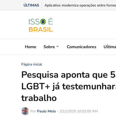
ÚLTIMAS
Policlínica de Posse orienta sobre alergias e 
Home
Sobre
Comunicadores
Uĺtim
Página inicial
Pesquisa aponta que 5
LGBT+ já testemunhar
trabalho
Por
Paulo Melo
-
2/11/2025 10:52:00 AM