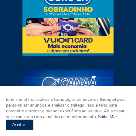
Este site utiliza cookies e tecnologias de terceiros (Google) para
personalizar anúncios e analisar o tráfego. Isso é feito para
garantir e entregar a melhor experiência ao usuário. Ao acessar,
você concorda com a política de monitoramento.
Saiba Mais
Aceitar !