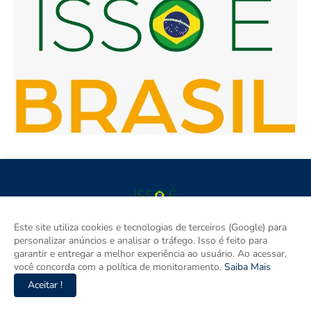
Este site utiliza cookies e tecnologias de terceiros (Google) para
Isso é Brasil é seu site de notícias e um espaço para discutir as
personalizar anúncios e analisar o tráfego. Isso é feito para
Regiões do Brasil. Aqui tem informação de verdade com
garantir e entregar a melhor experiência ao usuário. Ao acessar,
imparcialidade. Os principais temas são política, cidades e
você concorda com a política de monitoramento.
Saiba Mais
empreendedorismo. DRT 0010556/DF.
Aceitar !