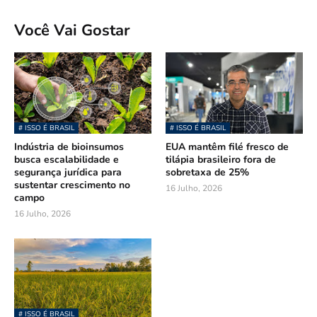
Você Vai Gostar
# ISSO É BRASIL
# ISSO É BRASIL
Indústria de bioinsumos
EUA mantêm filé fresco de
busca escalabilidade e
tilápia brasileiro fora de
segurança jurídica para
sobretaxa de 25%
sustentar crescimento no
16 Julho, 2026
campo
16 Julho, 2026
# ISSO É BRASIL