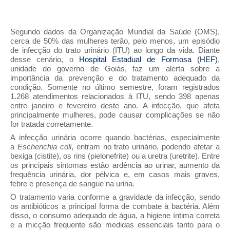
Segundo dados da Organização Mundial da Saúde (OMS),
cerca de 50% das mulheres terão, pelo menos, um episódio
de infecção do trato urinário (ITU) ao longo da vida. Diante
desse cenário, o
Hospital Estadual de Formosa (HEF)
,
unidade do governo de Goiás, faz um alerta sobre a
importância da prevenção e do tratamento adequado da
condição. Somente no último semestre, foram registrados
1.268 atendimentos relacionados à ITU, sendo 398 apenas
entre janeiro e fevereiro deste ano. A infecção, que afeta
principalmente mulheres, pode causar complicações se não
for tratada corretamente.
A infecção urinária ocorre quando bactérias, especialmente
a
Escherichia coli
, entram no trato urinário, podendo afetar a
bexiga (cistite), os rins (pielonefrite) ou a uretra (uretrite). Entre
os principais sintomas estão ardência ao urinar, aumento da
frequência urinária, dor pélvica e, em casos mais graves,
febre e presença de sangue na urina.
O tratamento varia conforme a gravidade da infecção, sendo
os antibióticos a principal forma de combate à bactéria. Além
disso, o consumo adequado de água, a higiene íntima correta
e a micção frequente são medidas essenciais tanto para o