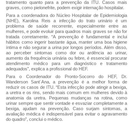
tratamento quanto para a prevenção da ITU. Casos mais
graves, como pielonefrite, podem exigir internação hospitalar.
Para a coordenadora do Núcleo Hospitalar de Epidemiologia
(NHE), Karolina Reis a infecção do trato urinário é um
problema de saúde recorrente, especialmente entre as
mulheres, e pode evoluir para quadros mais graves se não for
tratada corretamente. “A prevenção é fundamental e inclui
hábitos como ingerir bastante água, manter uma boa higiene
íntima e não segurar a urina por longos períodos. Além disso,
ao perceber sintomas como dor ou ardência ao urinar,
aumento da frequência urinária ou febre, é essencial procurar
atendimento médico para um diagnóstico e tratamento
adequados”, explica a profissional do HEF.
Para o Coordenador do Pronto-Socorro do HEF, Dr.
Wanderson Sant´Ana, a prevenção é a melhor forma de
reduzir os casos de ITU. “Esta infecção pode atingir a bexiga,
a uretra e os rins, sendo mais comum em mulheres devido à
anatomia da uretra. Pequenas mudanças na rotina, como
urinar sempre que sentir vontade e esvaziar completamente a
bexiga, ajudam na prevenção. Caso surjam sintomas, a
avaliação médica é indispensável para evitar o agravamento
do quadro”, conclui o médico.