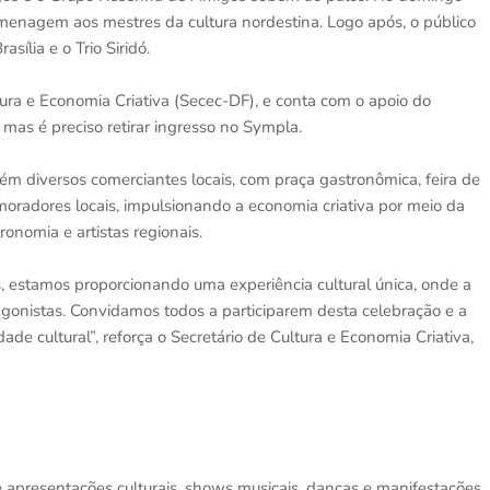
enagem aos mestres da cultura nordestina. Logo após, o público
sília e o Trio Siridó.
tura e Economia Criativa (Secec-DF), e conta com o apoio do
, mas é preciso retirar ingresso no Sympla.
ém diversos comerciantes locais, com praça gastronômica, feira de
oradores locais, impulsionando a economia criativa por meio da
onomia e artistas regionais.
, estamos proporcionando uma experiência cultural única, onde a
gonistas. Convidamos todos a participarem desta celebração e a
e cultural”, reforça o Secretário de Cultura e Economia Criativa,
 apresentações culturais, shows musicais, danças e manifestações