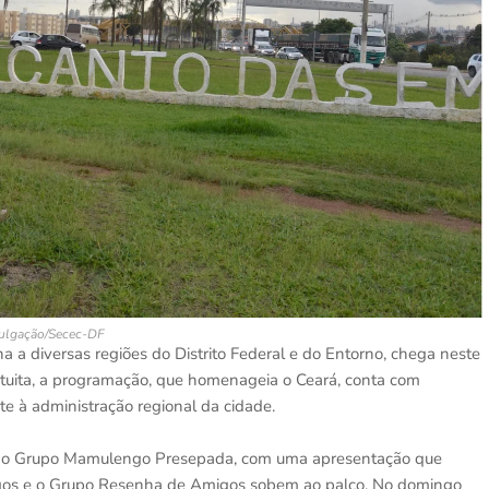
ulgação/Secec-DF
na a diversas regiões do Distrito Federal e do Entorno, chega neste
uita, a programação, que homenageia o Ceará, conta com
te à administração regional da cidade.
om o Grupo Mamulengo Presepada, com uma apresentação que
ngos e o Grupo Resenha de Amigos sobem ao palco. No domingo