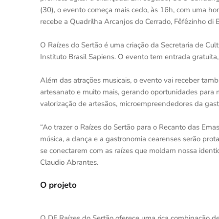
(30), o evento começa mais cedo, às 16h, com uma hom
recebe a Quadrilha Arcanjos do Cerrado, Fêfêzinho di Bra
O Raízes do Sertão é uma criação da Secretaria de Cul
Instituto Brasil Sapiens. O evento tem entrada gratuita
Além das atrações musicais, o evento vai receber tamb
artesanato e muito mais, gerando oportunidades para m
valorização de artesãos, microempreendedores da gastr
“Ao trazer o Raízes do Sertão para o Recanto das Emas
música, a dança e a gastronomia cearenses serão prota
se conectarem com as raízes que moldam nossa identidad
Claudio Abrantes.
O projeto
O DF Raízes do Sertão oferece uma rica combinação de