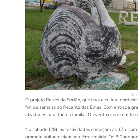
Div
O projeto Raízes do Sertão, que leva a cultura nordesti
fim de semana ao Recanto das Emas. Com entrada grat
atividades para toda a família. O evento ocorre em fren
No sábado (29), as festividades começam às 17h, c
promete agitar a criançada. Em seguida, Os 3 Canda