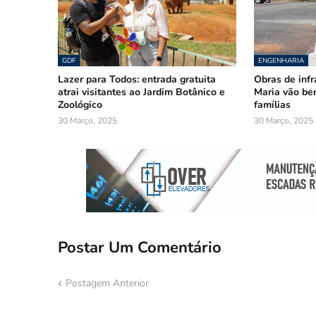
GDF
ENGENHARIA
Lazer para Todos: entrada gratuita
Obras de inf
atrai visitantes ao Jardim Botânico e
Maria vão ben
Zoológico
famílias
30 Março, 2025
30 Março, 2025
Postar Um Comentário
Postagem Anterior