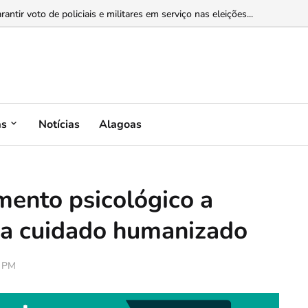
 Marques ao Governo e Rodrigo Valadares ao Senado...
as
Notícias
Alagoas
mento psicológico a
ça cuidado humanizado
0 PM