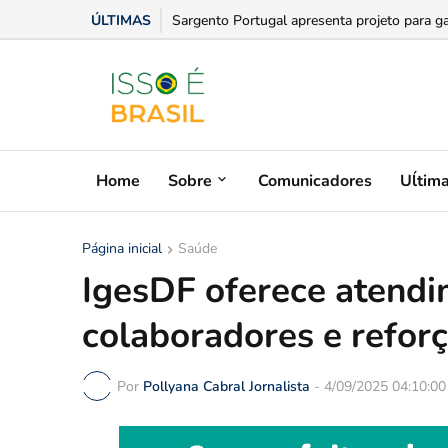
ÚLTIMAS
PL anuncia chapa para Sergipe com Ricardo
Home
Sobre
Comunicadores
Uĺtim
Página inicial
Saúde
IgesDF oferece atendi
colaboradores e refor
Por
Pollyana Cabral Jornalista
-
4/09/2025 04:10:0