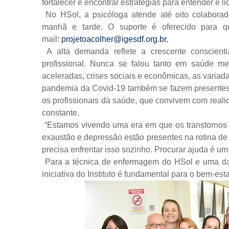
fortalecer e encontrar estratégias para entender e l
No HSol, a psicóloga atende até oito colaborador
manhã e tarde. O suporte é oferecido para qu
mail:
projetoacolher@igesdf.org.br.
A alta demanda reflete a crescente conscient
profissional. Nunca se falou tanto em saúde m
aceleradas, crises sociais e econômicas, as vari
pandemia da Covid-19 também se fazem presentes. 
os profissionais da saúde, que convivem com reali
constante.
“Estamos vivendo uma era em que os transtornos
exaustão e depressão estão presentes na rotina de
precisa enfrentar isso sozinho. Procurar ajuda é um
Para a técnica de enfermagem do HSol e uma das
iniciativa do Instituto é fundamental para o bem-esta