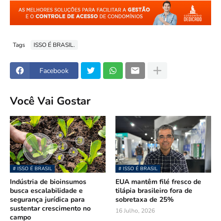
Tags
ISSO É BRASIL.
Facebook
Você Vai Gostar
# ISSO É BRASIL
# ISSO É BRASIL
Indústria de bioinsumos
EUA mantêm filé fresco de
busca escalabilidade e
tilápia brasileiro fora de
segurança jurídica para
sobretaxa de 25%
sustentar crescimento no
16 Julho, 2026
campo