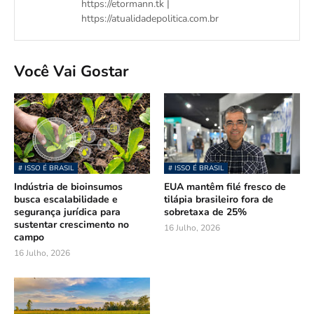
https://etormann.tk |
https://atualidadepolitica.com.br
Você Vai Gostar
# ISSO É BRASIL
# ISSO É BRASIL
Indústria de bioinsumos
EUA mantêm filé fresco de
busca escalabilidade e
tilápia brasileiro fora de
segurança jurídica para
sobretaxa de 25%
sustentar crescimento no
16 Julho, 2026
campo
16 Julho, 2026