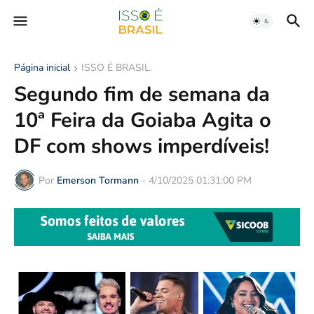
Página inicial
ISSO É BRASIL.
Segundo fim de semana da
10ª Feira da Goiaba Agita o
DF com shows imperdíveis!
Por
Emerson Tormann
-
4/10/2025 01:31:00 PM