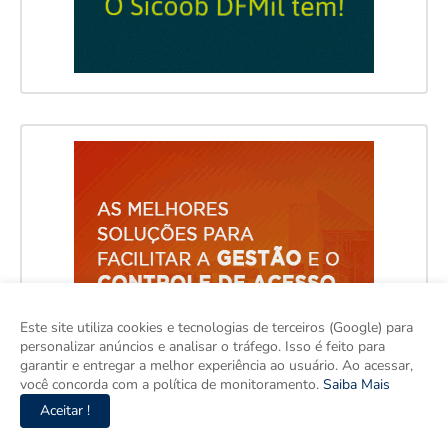
Este site utiliza cookies e tecnologias de terceiros (Google) para
personalizar anúncios e analisar o tráfego. Isso é feito para
garantir e entregar a melhor experiência ao usuário. Ao acessar,
você concorda com a política de monitoramento.
Saiba Mais
Aceitar !